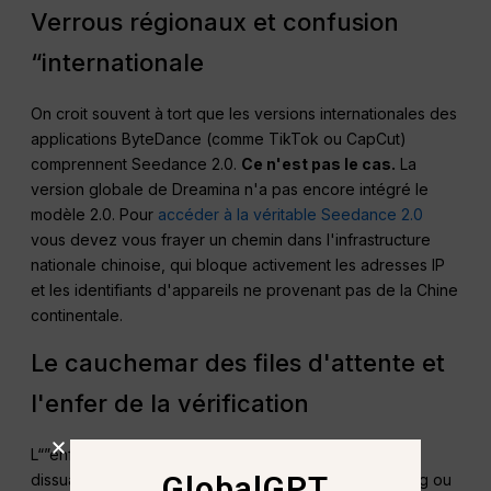
Verrous régionaux et confusion
“internationale
On croit souvent à tort que les versions internationales des
applications ByteDance (comme TikTok ou CapCut)
comprennent Seedance 2.0.
Ce n'est pas le cas.
La
version globale de Dreamina n'a pas encore intégré le
modèle 2.0. Pour
accéder à la véritable Seedance 2.0
vous devez vous frayer un chemin dans l'infrastructure
nationale chinoise, qui bloque activement les adresses IP
et les identifiants d'appareils ne provenant pas de la Chine
continentale.
Le cauchemar des files d'attente et
l'enfer de la vérification
L“”enfer de la vérification“ est l'ultime moyen de
GlobalGPT
dissuasion. Pour activer les niveaux gratuits sur Jimeng ou