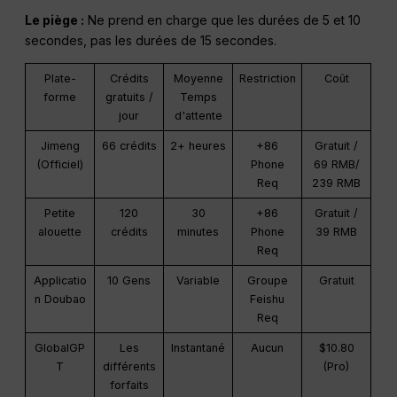
Le piège :
Ne prend en charge que les durées de 5 et 10
secondes, pas les durées de 15 secondes.
Plate-
Crédits
Moyenne
Restriction
Coût
forme
gratuits /
Temps
jour
d'attente
Jimeng
66 crédits
2+ heures
+86
Gratuit /
(Officiel)
Phone
69 RMB/
Req
239 RMB
Petite
120
30
+86
Gratuit /
alouette
crédits
minutes
Phone
39 RMB
Req
Applicatio
10 Gens
Variable
Groupe
Gratuit
n Doubao
Feishu
Req
GlobalGP
Les
Instantané
Aucun
$10.80
T
différents
(Pro)
forfaits