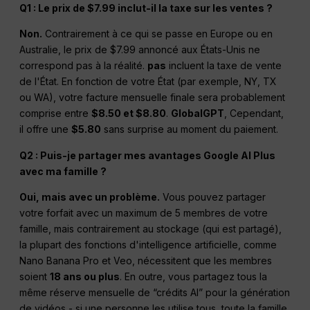
Q1 : Le prix de $7.99 inclut-il la taxe sur les ventes ?
Non.
Contrairement à ce qui se passe en Europe ou en
Australie, le prix de $7.99 annoncé aux États-Unis ne
correspond pas à la réalité.
pas
incluent la taxe de vente
de l'État. En fonction de votre État (par exemple, NY, TX
ou WA), votre facture mensuelle finale sera probablement
comprise entre
$8.50 et $8.80
.
GlobalGPT
, Cependant,
il offre une
$5.80
sans surprise au moment du paiement.
Q2 : Puis-je partager mes avantages Google AI Plus
avec ma famille ?
Oui, mais avec un problème.
Vous pouvez partager
votre forfait avec un maximum de 5 membres de votre
famille, mais contrairement au stockage (qui est partagé),
la plupart des fonctions d'intelligence artificielle, comme
Nano Banana Pro et Veo, nécessitent que les membres
soient
18 ans ou plus
. En outre, vous partagez tous la
même réserve mensuelle de “crédits AI” pour la génération
de vidéos - si une personne les utilise tous, toute la famille