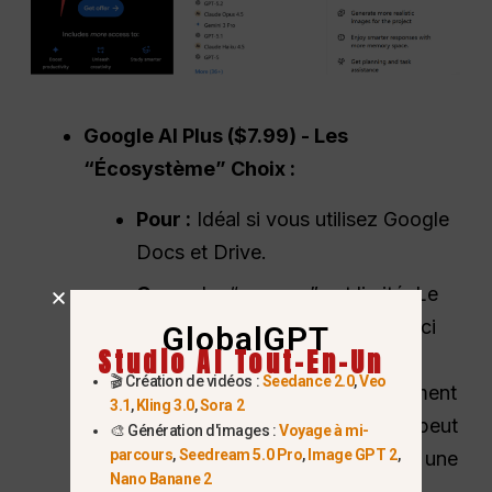
Google
AI Plus
($7.99) - Les
“
Écosystème
” Choix :
Pour :
Idéal si vous utilisez Google
Docs et Drive.
Cons :
Le “cerveau” est limité. Le
modèle Gemini 3 Pro présenté ici
GlobalGPT
Studio AI Tout-En-Un
dispose d'une mémoire réduite
🎬 Création de vidéos :
Seedance 2.0
,
Veo
(fenêtre contextuelle) de seulement
3.1
,
Kling 3.0
,
Sora 2
128k tokens. Cela signifie qu'il peut
🎨 Génération d'images :
Voyage à mi-
parcours
,
Seedream 5.0 Pro
,
Image GPT 2
,
oublier des détails si vous avez une
Nano Banane 2
très longue conversation.