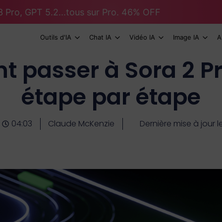
 Pro, GPT 5.2...tous sur Pro. 46% OFF
Outils d'IA
Chat IA
Vidéo IA
Image IA
A
passer à Sora 2 Pr
étape par étape
04:03
Claude McKenzie
Dernière mise à jour le