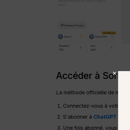
Accéder à Sora 
La méthode officielle de mise 
Connectez-vous à votre
Co
S'abonner à
ChatGPT Pro 
Une fois abonné, vous pouv