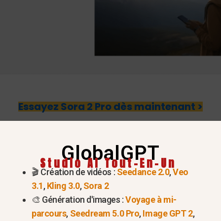
Essayez Sora 2 Pro dès maintenant >
2 Pro via ChatGPT Pro
GlobalGPT
à niveau nécessite un
Abonnement ChatGPT Pro
:
Studio AI Tout-En-Un
🎬 Création de vidéos :
Seedance 2.0
,
Veo
mpte OpenAI
.
3.1
,
Kling 3.0
,
Sora 2
($200/mois)
si ce n'est déjà fait.
🎨 Génération d'images :
Voyage à mi-
parcours
,
Seedream 5.0 Pro
,
Image GPT 2
,
ez sélectionner Sora 2 Pro et générer des vidéos d'u