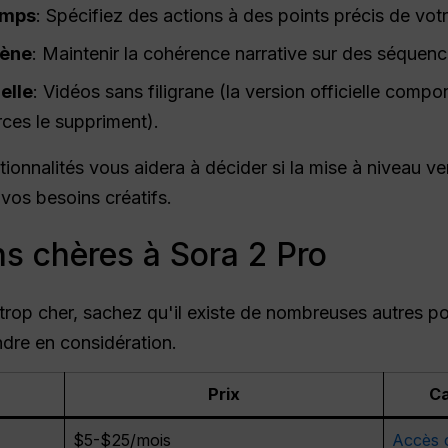
emps
: Spécifiez des actions à des points précis de vot
cène
: Maintenir la cohérence narrative sur des séquenc
elle
: Vidéos sans filigrane (la version officielle compor
rces le suppriment).
nnalités vous aidera à décider si la mise à niveau vers
 vos besoins créatifs.
ns chères à Sora 2 Pro
rop cher, sachez qu'il existe de nombreuses autres pos
dre en considération.
Prix
Ca
$5-$25/mois
Accès 