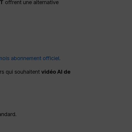
PT
offrent une alternative
ois abonnement officiel
.
urs qui souhaitent
vidéo AI de
tandard.