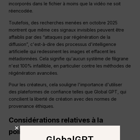
incorporés dans le fichier à moins que la vidéo ne soit
réencodée.
Toutefois, des recherches menées en octobre 2025
montrent que même ces signaux invisibles peuvent être
affaiblis par des “attaques par régénération de la
diffusion”, c'est-à-dire des processus d'intelligence
artificielle qui redessinent les images et effacent les
métadonnées. Cela signifie qu'aucun système de filigrane
n'est 100% infaillible, en particulier contre les méthodes de
régénération avancées.
Pour les créateurs, cela souligne l'importance d'utiliser
des plateformes de confiance telles que Global GPT, qui
concilient la liberté de création avec des normes de
provenance éthiques.
Considérations relatives à la
politique et à la conformité
GlobalGPT