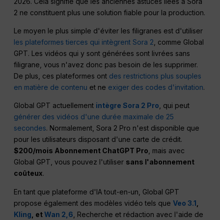
2026. Cela signifie que les anciennes astuces liées à Sora
2 ne constituent plus une solution fiable pour la production.
Le moyen le plus simple d'éviter les filigranes est d'utiliser
les plateformes tierces qui intègrent Sora 2
, comme Global
GPT. Les vidéos qui y sont générées sont livrées sans
filigrane, vous n'avez donc pas besoin de les supprimer.
De plus, ces plateformes ont
des restrictions plus souples
en matière de contenu
et ne
exiger des codes d'invitation
.
Global GPT actuellement
intègre Sora 2 Pro
, qui peut
générer des vidéos d'une durée maximale de 25
secondes
. Normalement, Sora 2 Pro n'est disponible que
pour les utilisateurs disposant d'une carte de crédit.
$200/mois Abonnement ChatGPT Pro
, mais avec
Global GPT, vous pouvez l'utiliser
sans l'abonnement
coûteux
.
En tant que plateforme d'IA tout-en-un, Global GPT
propose également des modèles vidéo tels que
Veo 3.1
,
Kling
, et
Wan 2,6
, Recherche et rédaction avec l'aide de