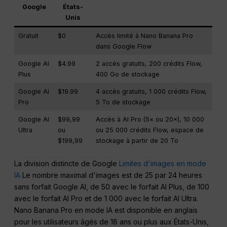
Google
États-
Unis
Gratuit
$0
Accès limité à Nano Banana Pro
dans Google Flow
Google AI
$4.99
2 accès gratuits, 200 crédits Flow,
Plus
400 Go de stockage
Google AI
$19.99
4 accès gratuits, 1 000 crédits Flow,
Pro
5 To de stockage
Google AI
$99,99
Accès à AI Pro (5× ou 20×), 10 000
Ultra
ou
ou 25 000 crédits Flow, espace de
$199,99
stockage à partir de 20 To
La division distincte de Google
Limites d'images en mode
IA
Le nombre maximal d'images est de 25 par 24 heures
sans forfait Google AI, de 50 avec le forfait AI Plus, de 100
avec le forfait AI Pro et de 1 000 avec le forfait AI Ultra.
Nano Banana Pro en mode IA est disponible en anglais
pour les utilisateurs âgés de 18 ans ou plus aux États-Unis,