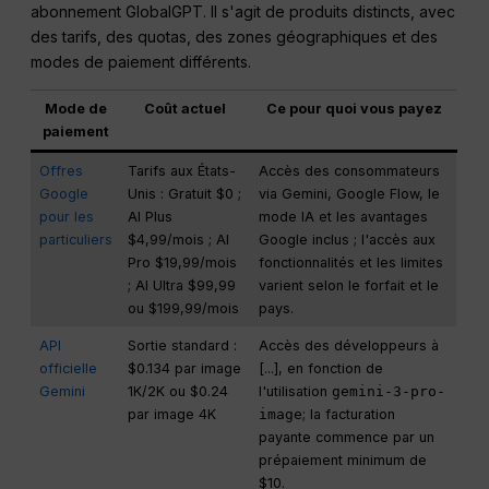
abonnement GlobalGPT. Il s'agit de produits distincts, avec
des tarifs, des quotas, des zones géographiques et des
modes de paiement différents.
Mode de
Coût actuel
Ce pour quoi vous payez
paiement
Offres
Tarifs aux États-
Accès des consommateurs
Google
Unis : Gratuit $0 ;
via Gemini, Google Flow, le
pour les
AI Plus
mode IA et les avantages
particuliers
$4,99/mois ; AI
Google inclus ; l'accès aux
Pro $19,99/mois
fonctionnalités et les limites
; AI Ultra $99,99
varient selon le forfait et le
ou $199,99/mois
pays.
API
Sortie standard :
Accès des développeurs à
officielle
$0.134 par image
[...], en fonction de
Gemini
1K/2K ou $0.24
l'utilisation
gemini-3-pro-
par image 4K
image
; la facturation
payante commence par un
prépaiement minimum de
$10.