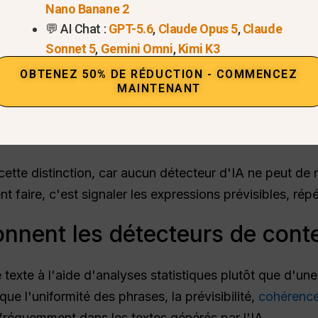
Nano Banane 2
💬 AI Chat :
GPT-5.6
,
Claude Opus 5
,
Claude
Sonnet 5
,
Gemini Omni
,
Kimi K3
OBTENEZ 50% DE RÉDUCTION - COMMENCEZ
MAINTENANT
cette distinction, car aucun détecteur d'IA ne peut de
t faire, c'est signaler les expressions prévisibles, rép
nnent les détecteurs de cont
e texte à l'aide d'analyses statistiques plutôt que d'
que l'uniformité des phrases, la prévisibilité,
cohérence 
 fréquemment dans les textes générés par l'IA.