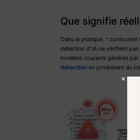
Que signifie réel
Dans la pratique, “ contourner 
détection d'IA ne vérifient pas
modèles courants générés par l
détection
en produisant du con