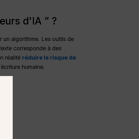
eurs d'IA ” ?
r un algorithme. Les outils de
n texte corresponde à des
n réalité
réduire le risque de
'écriture humaine.