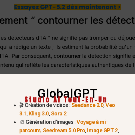
Essayez GPT-5.2 dès maintenant >
lement “ contourner les détect
les détecteurs d'IA ” ne signifie pas tromper ou déjoue
 qui a rédigé un texte ; ils estiment la probabilité qu'u
'IA. Par conséquent, contourner la détection signifie e
tenu qui reflète les caractéristiques authentiques de l
GlobalGPT
Studio AI Tout-En-Un
🎬 Création de vidéos :
Seedance 2.0
,
Veo
3.1
,
Kling 3.0
,
Sora 2
🎨 Génération d'images :
Voyage à mi-
parcours
,
Seedream 5.0 Pro
,
Image GPT 2
,