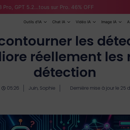
 Pro, GPT 5.2...tous sur Pro. 46% OFF
Outils d'IA
Chat IA
Vidéo IA
Image IA
A
ntourner les détect
iore réellement les 
détection
05:26
Juin, Sophie
Dernière mise à jour le 2