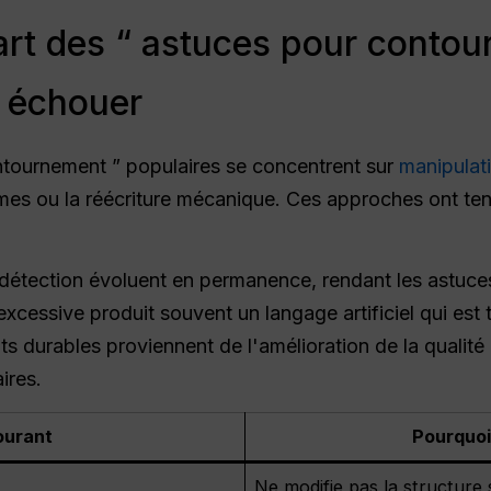
art des “ astuces pour contour
r échouer
tournement ” populaires se concentrent sur
manipulati
es ou la réécriture mécanique. Ces approches ont te
détection évoluent en permanence, rendant les astuces
cessive produit souvent un langage artificiel qui est 
tats durables proviennent de l'amélioration de la qualit
ires.
ourant
Pourquoi
Ne modifie pas la structure s