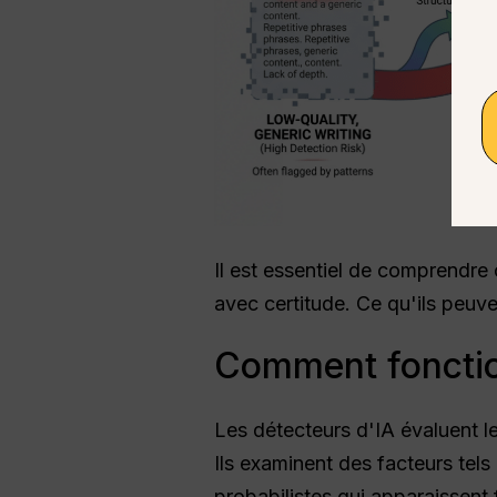
Il est essentiel de comprendre 
avec certitude. Ce qu'ils peuven
Comment fonctio
Les détecteurs d'IA évaluent l
Ils examinent des facteurs tels 
probabilistes qui apparaissent