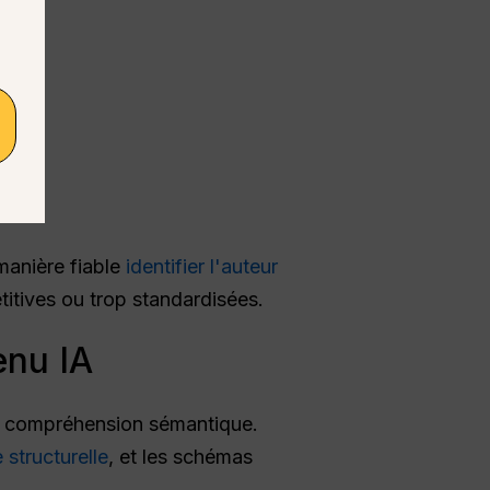
 manière fiable
identifier l'auteur
étitives ou trop standardisées.
enu IA
une compréhension sémantique.
structurelle
, et les schémas