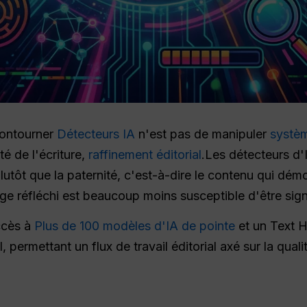
contourner
Détecteurs IA
n'est pas de manipuler
systèm
ité de l'écriture,
raffinement éditorial
.Les détecteurs d'
 plutôt que la paternité, c'est-à-dire le contenu qui démo
age réfléchi est beaucoup moins susceptible d'être s
ccès à
Plus de 100 modèles d'IA de pointe
et un Text H
 permettant un flux de travail éditorial axé sur la qual