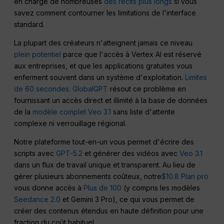
en charge de nombreuses
des récits plus longs
si vous
savez comment contourner les limitations de l'interface
standard.
La plupart des créateurs n'atteignent jamais ce niveau
plein potentiel
parce que l'accès à Vertex AI est réservé
aux entreprises, et que les applications gratuites vous
enferment souvent dans un système d'exploitation.
Limites
de 60 secondes
.
GlobalGPT
résout ce problème en
fournissant un accès direct et illimité à la base de données
de la
modèle complet Veo 3.1
sans liste d'attente
complexe ni verrouillage régional.
Notre plateforme tout-en-un vous permet d'écrire des
scripts avec
GPT-5.2
et générer des vidéos avec
Veo 3.1
dans un flux de travail unique et transparent. Au lieu de
gérer plusieurs abonnements coûteux, notre
$10.8
Plan pro
vous donne accès à
Plus de 100
(y compris les modèles
Seedance 2.0
et Gemini 3 Pro), ce qui vous permet de
créer des contenus étendus en haute définition pour une
fraction du coût habituel.