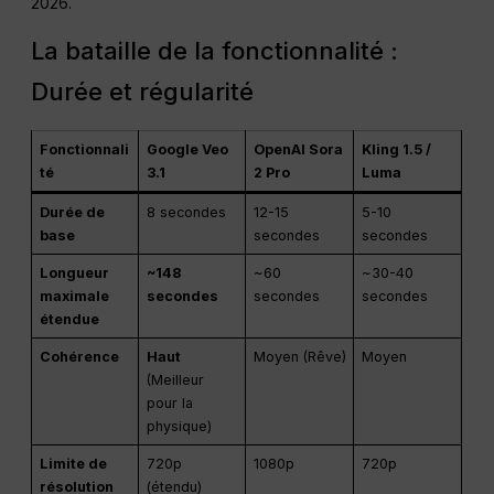
2026.
La bataille de la fonctionnalité :
Durée et régularité
Fonctionnali
Google Veo
OpenAI Sora
Kling 1.5 /
té
3.1
2 Pro
Luma
Durée de
8 secondes
12-15
5-10
base
secondes
secondes
Longueur
~148
~60
~30-40
maximale
secondes
secondes
secondes
étendue
Cohérence
Haut
Moyen (Rêve)
Moyen
(Meilleur
pour la
physique)
Limite de
720p
1080p
720p
résolution
(étendu)