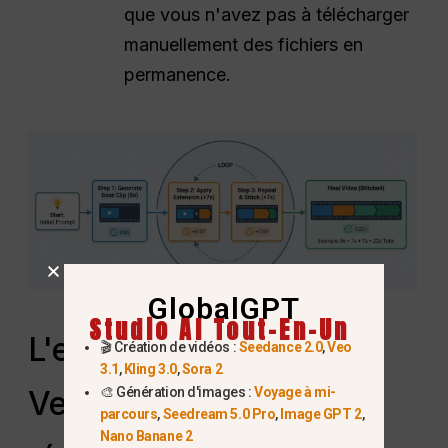
que vous n'avez pas à télécharger
manuellement des fichiers en
permanence.
GlobalGPT
Studio AI Tout-En-Un
L'extension des vidéos
🎬 Création de vidéos :
Seedance 2.0
,
Veo
3.1
,
Kling 3.0
,
Sora 2
🎨 Génération d'images :
Voyage à mi-
Veo 3.1 réduit-elle la
parcours
,
Seedream 5.0 Pro
,
Image GPT 2
,
Nano Banane 2