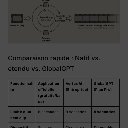
Comparaison rapide : Natif vs.
étendu vs. GlobalGPT
Fonctionnali
Application
Vertex AI
GlobalGPT
té
officielle
(Entreprise)
(Plan Pro)
(gratuite/ba
se)
Limite d'un
8 secondes
8 secondes
8 secondes
seul clip
Dispositif
Souvent
Disponible
Disponible