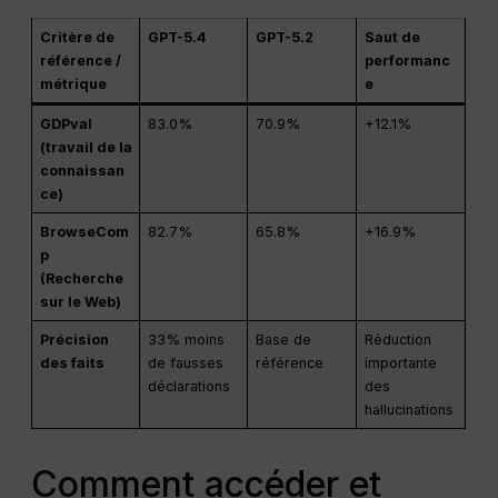
Critère de
GPT-5.4
GPT-5.2
Saut de
référence /
performanc
métrique
e
GDPval
83.0%
70.9%
+12.1%
(travail de la
connaissan
ce)
BrowseCom
82.7%
65.8%
+16.9%
p
(Recherche
sur le Web)
Précision
33% moins
Base de
Réduction
des faits
de fausses
référence
importante
déclarations
des
hallucinations
Comment accéder et