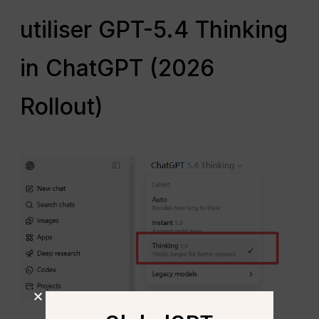
utiliser GPT-5.4 Thinking
in ChatGPT (2026
Rollout)