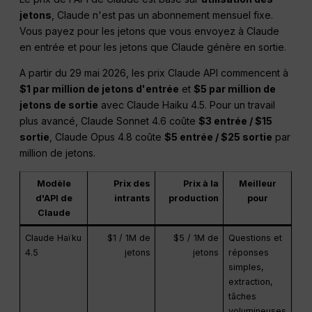
jetons
, Claude n'est pas un abonnement mensuel fixe.
Vous payez pour les jetons que vous envoyez à Claude
en entrée et pour les jetons que Claude génère en sortie.
A partir du 29 mai 2026, les prix Claude API commencent à
$1 par million de jetons d'entrée
et
$5 par million de
jetons de sortie
avec Claude Haiku 4.5. Pour un travail
plus avancé, Claude Sonnet 4.6 coûte
$3 entrée / $15
sortie
, Claude Opus 4.8 coûte
$5 entrée / $25 sortie
par
million de jetons.
Modèle
Prix des
Prix à la
Meilleur
d'API de
intrants
production
pour
Claude
Claude Haïku
$1 / 1M de
$5 / 1M de
Questions et
4.5
jetons
jetons
réponses
simples,
extraction,
tâches
volumineuses