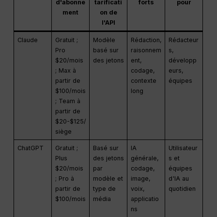
d'abonne
tarificati
forts
pour
ment
on de
l'API
Claude
Gratuit ;
Modèle
Rédaction,
Rédacteur
Pro
basé sur
raisonnem
s,
$20/mois
des jetons
ent,
développ
; Max à
codage,
eurs,
partir de
contexte
équipes
$100/mois
long
; Team à
partir de
$20-$125/
siège
ChatGPT
Gratuit ;
Basé sur
IA
Utilisateur
Plus
des jetons
générale,
s et
$20/mois
par
codage,
équipes
; Pro à
modèle et
image,
d'IA au
partir de
type de
voix,
quotidien
$100/mois
média
applicatio
ns