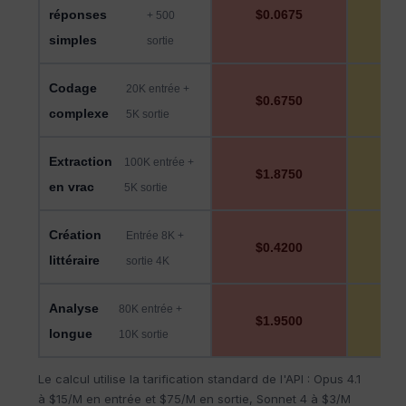
réponses
$0.0675
$0
+ 500
simples
sortie
Codage
20K entrée +
$0.6750
$0
complexe
5K sortie
Extraction
100K entrée +
$1.8750
$0
en vrac
5K sortie
Création
Entrée 8K +
$0.4200
$0
littéraire
sortie 4K
Analyse
80K entrée +
$1.9500
$0
longue
10K sortie
Le calcul utilise la tarification standard de l'API : Opus 4.1
à $15/M en entrée et $75/M en sortie, Sonnet 4 à $3/M