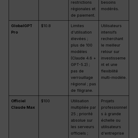
restrictions
besoins
régionales et
modérés.
de paiement.
GlobalGPT
$10.8
Limites
Utilisateurs
Pro
d'utilisation
intensifs
élevées ;
recherchant
plus de 100
le meilleur
modèles
retour sur
(Claude 4.6 +
investisseme
GPT-5.2) ;
nt et une
pas de
flexibilité
verrouillage
multi-modèle.
régional ; pas
de filigrane.
Officiel
$100
Utilisation
Projets
Claude Max
multipliée par
professionnel
25 ; priorité
s à grande
absolue sur
échelle ou
les serveurs
utilisateurs
officiels ;
d'entreprise