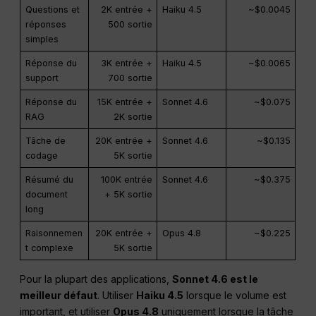
Questions et
2K entrée +
Haiku 4.5
~$0.0045
réponses
500 sortie
simples
Réponse du
3K entrée +
Haiku 4.5
~$0.0065
support
700 sortie
Réponse du
15K entrée +
Sonnet 4.6
~$0.075
RAG
2K sortie
Tâche de
20K entrée +
Sonnet 4.6
~$0.135
codage
5K sortie
Résumé du
100K entrée
Sonnet 4.6
~$0.375
document
+ 5K sortie
long
Raisonnemen
20K entrée +
Opus 4.8
~$0.225
t complexe
5K sortie
Pour la plupart des applications,
Sonnet 4.6 est le
meilleur défaut
. Utiliser
Haiku 4.5
lorsque le volume est
important, et utiliser
Opus 4.8
uniquement lorsque la tâche