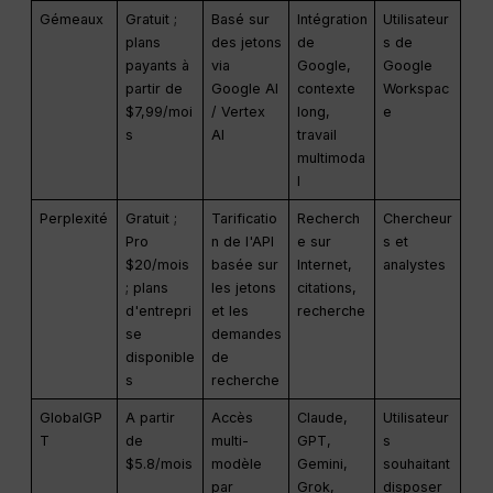
Gémeaux
Gratuit ;
Basé sur
Intégration
Utilisateur
plans
des jetons
de
s de
payants à
via
Google,
Google
partir de
Google AI
contexte
Workspac
$7,99/moi
/ Vertex
long,
e
s
AI
travail
multimoda
l
Perplexité
Gratuit ;
Tarificatio
Recherch
Chercheur
Pro
n de l'API
e sur
s et
$20/mois
basée sur
Internet,
analystes
; plans
les jetons
citations,
d'entrepri
et les
recherche
se
demandes
disponible
de
s
recherche
GlobalGP
A partir
Accès
Claude,
Utilisateur
T
de
multi-
GPT,
s
$5.8/mois
modèle
Gemini,
souhaitant
par
Grok,
disposer