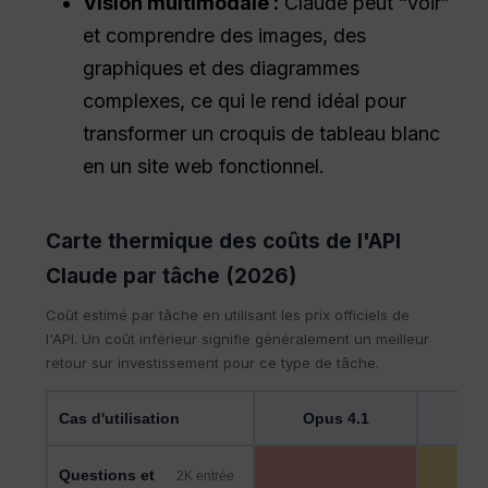
Vision multimodale :
Claude peut “voir”
et comprendre des images, des
graphiques et des diagrammes
complexes, ce qui le rend idéal pour
transformer un croquis de tableau blanc
en un site web fonctionnel.
Carte thermique des coûts de l'API
Claude par tâche (2026)
Coût estimé par tâche en utilisant les prix officiels de
l'API. Un coût inférieur signifie généralement un meilleur
retour sur investissement pour ce type de tâche.
Cas d'utilisation
Opus 4.1
So
Questions et
2K entrée