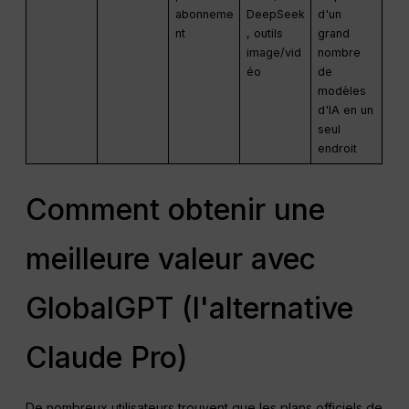
abonneme
DeepSeek
d'un
nt
, outils
grand
image/vid
nombre
éo
de
modèles
d'IA en un
seul
endroit
Comment obtenir une
meilleure valeur avec
GlobalGPT (l'alternative
Claude Pro)
De nombreux utilisateurs trouvent que les plans officiels de