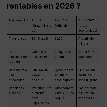
rentables en 2026 ?
Fonctionnalité
Sora 2
Sora 2 Pro
GlobalGPT
(Gratuit/Basiq
(officiel)
(choix
ue)
économique)
Prix mensuel
$0 (Gratuit)
$200
À partir de
~$10,8
Durée
Généreux
Jusqu'à 25
Jusqu'à 25
maximale de
mais limité
secondes
secondes
la vidéo
Caractéristiq
Flux social,
Synchronisati
Plus de 100
ues
vidéo
on audio,
modèles,
principales
basique
sans filigrane
sans filigrane
Conditions
Invitation/liste
Abonnement
Pas de code
d'accès
d'attente
ChatGPT Pro
d'invitation
dans
requis
nécessaire
l'application