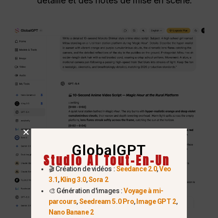
détaillé et des notes de mise en scène.
GlobalGPT
Studio AI Tout-En-Un
🎬 Création de vidéos :
Seedance 2.0
,
Veo
3.1
,
Kling 3.0
,
Sora 2
🎨 Génération d'images :
Voyage à mi-
parcours
,
Seedream 5.0 Pro
,
Image GPT 2
,
Nano Banane 2