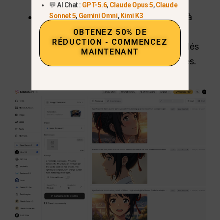
💬 AI Chat :
GPT-5.6
,
Claude Opus 5
,
Claude
Storyboard :
Passez sans transition à
Sonnet 5
,
Gemini Omni
,
Kimi K3
Nano Banane 2
ou
Voyage à mi-
OBTENEZ 50% DE
RÉDUCTION - COMMENCEZ
parcours
pour générer des images clés
MAINTENANT
cohérentes et fidèles aux personnages.