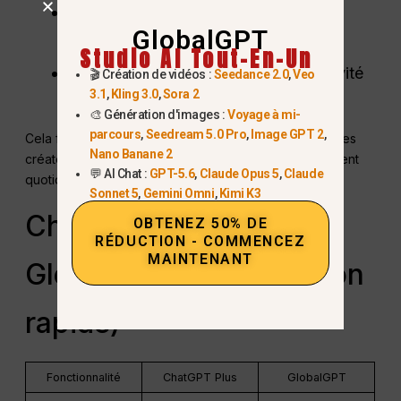
Recherche en temps réel et outils de
GlobalGPT
raisonnement améliorés
Studio AI Tout-En-Un
Fonctions de création et de productivité
🎬 Création de vidéos :
Seedance 2.0
,
Veo
3.1
,
Kling 3.0
,
Sora 2
étendues
🎨 Génération d'images :
Voyage à mi-
parcours
,
Seedream 5.0 Pro
,
Image GPT 2
,
Cela fait de GlobalGPT un
choix plus rentable
pour les
Nano Banane 2
créateurs, les professionnels et les étudiants qui utilisent
💬 AI Chat :
GPT-5.6
,
Claude Opus 5
,
Claude
quotidiennement l'IA.
Sonnet 5
,
Gemini Omni
,
Kimi K3
ChatGPT Plus vs
OBTENEZ 50% DE
RÉDUCTION - COMMENCEZ
MAINTENANT
GlobalGPT (comparaison
rapide)
Fonctionnalité
ChatGPT Plus
GlobalGPT