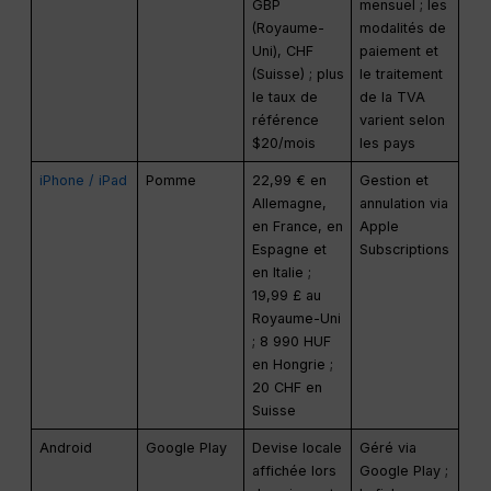
GBP
mensuel ; les
(Royaume-
modalités de
Uni), CHF
paiement et
(Suisse) ; plus
le traitement
le taux de
de la TVA
référence
varient selon
$20/mois
les pays
iPhone / iPad
Pomme
22,99 € en
Gestion et
Allemagne,
annulation via
en France, en
Apple
Espagne et
Subscriptions
en Italie ;
19,99 £ au
Royaume-Uni
; 8 990 HUF
en Hongrie ;
20 CHF en
Suisse
Android
Google Play
Devise locale
Géré via
affichée lors
Google Play ;