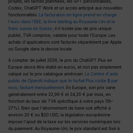
projets, les tâches planifiées, les GPT personnalisés,
Codex, ChatGPT Work et un accès anticipé aux nouvelles
fonctionnalités.
La facturation en ligne prend en charge
l'euro dans l'EEE, la livre sterling au Royaume-Uni et le
franc suisse en Suisse.
; il n'existe pas de prix unique
publié, TVA comprise, valable pour toute l'Europe. Les
achats d'applications sont facturés séparément par Apple
ou Google dans la devise locale.
À compter de juillet 2026, le prix du ChatGPT Plus en
Europe devra être établi en euros, et non pas simplement
calqué sur le prix catalogue américain.
Le Centre d'aide
public de OpenAI indique que le forfait Plus coûte $ par
mois, facturé mensuellement.
En Europe, son prix varie
généralement entre 22,99 € et 24,20 € par mois, en
fonction du taux de TVA spécifique à votre pays (19–
27%). Bien que l'abonnement de base soit affiché à
environ 20 € ou $20 USD, la législation européenne
impose l'ajout de la taxe sur les services numériques lors
du paiement. Au Royaume-Uni, le prix standard est fixé à