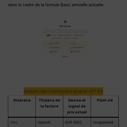
dans le cadre de la formule Basic annuelle actuelle.
Essayez dès maintenant la série GPT 5.6
Itinéraire
Titulaire de
Devise et
Point clé
la facture
signal de
prix actuel
Web
OpenAI
EUR (EEE),
Uniquement