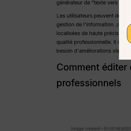
générateur de “texte vers imag
Les utilisateurs peuvent désorm
gestion de l'information.
photo
localisées de haute précision 
qualité professionnelle. Il s'ag
besoin d'améliorations visuelles
Comment éditer d
professionnels