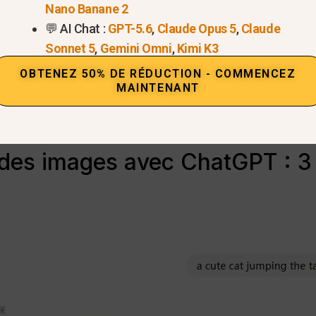
e” à un “éditeur conversationnel” sophistiqué.”
Nano Banane 2
💬 AI Chat :
GPT-5.6
,
Claude Opus 5
,
Claude
ais modifier à la fois les visuels générés par l'IA et 
Sonnet 5
,
Gemini Omni
,
Kimi K3
s personnelles téléchargées
. Le système prend en cha
OBTENEZ 50% DE RÉDUCTION - COMMENCEZ
(en peinture), des transformations de style globales et
MAINTENANT
it donc d'un outil essentiel pour les concepteurs et les 
 itératives sans avoir à repartir de zéro.
es images avec ChatGPT : 3 f