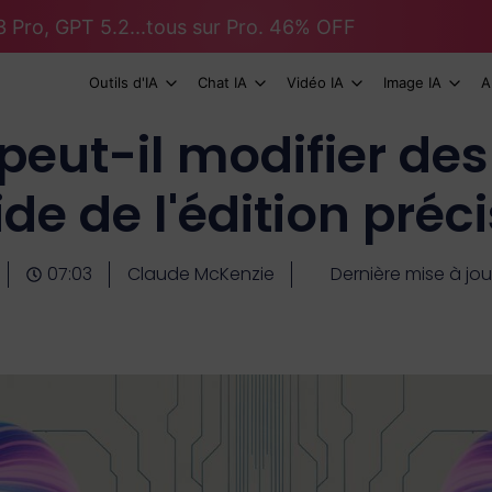
 Pro, GPT 5.2...tous sur Pro. 46% OFF
Outils d'IA
Chat IA
Vidéo IA
Image IA
A
eut-il modifier de
e de l'édition préci
07:03
Claude McKenzie
Dernière mise à jo