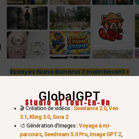
Essayez Nano Banana 2 maintenant >
modifier des images ? (La rép
GlobalGPT
Studio AI Tout-En-Un
🎬 Création de vidéos :
Seedance 2.0
,
Veo
3.1
,
Kling 3.0
,
Sora 2
t intégré des capacités avancées de modification d'i
🎨 Génération d'images :
Voyage à mi-
ecture GPT-5.2 et le modèle gpt-image-1.5, la plateform
parcours
,
Seedream 5.0 Pro
,
Image GPT 2
,