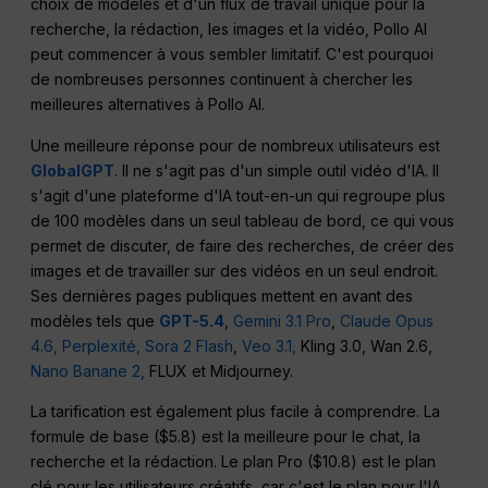
choix de modèles et d'un flux de travail unique pour la
recherche, la rédaction, les images et la vidéo, Pollo AI
peut commencer à vous sembler limitatif. C'est pourquoi
de nombreuses personnes continuent à chercher les
meilleures alternatives à Pollo AI.
Une meilleure réponse pour de nombreux utilisateurs est
GlobalGPT
. Il ne s'agit pas d'un simple outil vidéo d'IA. Il
s'agit d'une plateforme d'IA tout-en-un qui regroupe plus
de 100 modèles dans un seul tableau de bord, ce qui vous
permet de discuter, de faire des recherches, de créer des
images et de travailler sur des vidéos en un seul endroit.
Ses dernières pages publiques mettent en avant des
modèles tels que
GPT-5.4
,
Gemini 3.1 Pro
,
Claude Opus
4.6,
Perplexité,
Sora 2 Flash
,
Veo 3.1,
Kling 3.0, Wan 2.6,
Nano Banane 2,
FLUX et Midjourney.
La tarification est également plus facile à comprendre. La
formule de base ($5.8) est la meilleure pour le chat, la
recherche et la rédaction. Le plan Pro ($10.8) est le plan
clé pour les utilisateurs créatifs, car c'est le plan pour l'IA