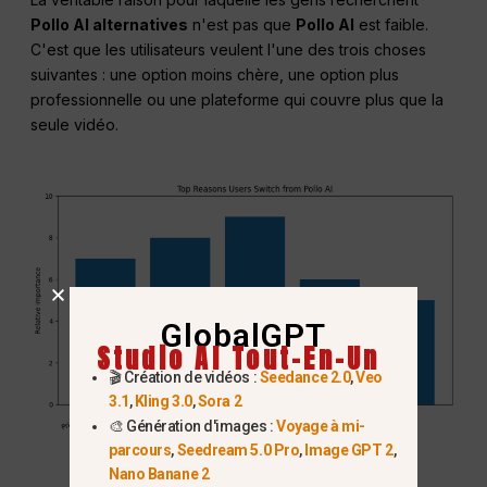
Pollo AI alternatives
n'est pas que
Pollo AI
est faible.
C'est que les utilisateurs veulent l'une des trois choses
suivantes : une option moins chère, une option plus
professionnelle ou une plateforme qui couvre plus que la
seule vidéo.
GlobalGPT
Studio AI Tout-En-Un
🎬 Création de vidéos :
Seedance 2.0
,
Veo
3.1
,
Kling 3.0
,
Sora 2
🎨 Génération d'images :
Voyage à mi-
parcours
,
Seedream 5.0 Pro
,
Image GPT 2
,
Nano Banane 2