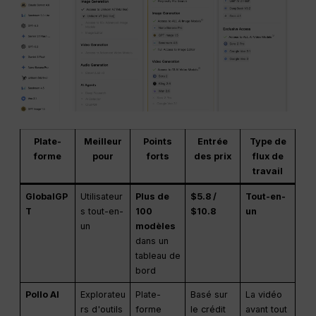
Plate-
Meilleur
Points
Entrée
Type de
forme
pour
forts
des prix
flux de
travail
GlobalGP
Utilisateur
Plus de
$5.8 /
Tout-en-
T
s tout-en-
100
$10.8
un
un
modèles
dans un
tableau de
bord
Pollo AI
Explorateu
Plate-
Basé sur
La vidéo
rs d'outils
forme
le crédit
avant tout