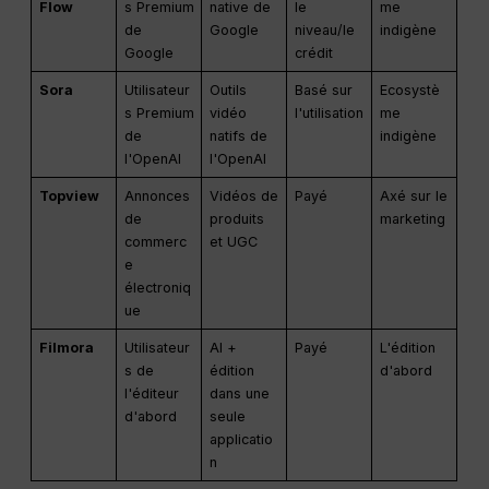
Flow
s Premium
native de
le
me
de
Google
niveau/le
indigène
Google
crédit
Sora
Utilisateur
Outils
Basé sur
Ecosystè
s Premium
vidéo
l'utilisation
me
de
natifs de
indigène
l'OpenAI
l'OpenAI
Topview
Annonces
Vidéos de
Payé
Axé sur le
de
produits
marketing
commerc
et UGC
e
électroniq
ue
Filmora
Utilisateur
AI +
Payé
L'édition
s de
édition
d'abord
l'éditeur
dans une
d'abord
seule
applicatio
n