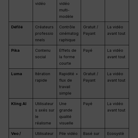
vidéo
vidéo
multi-
modèle
Défilé
Créateurs
Contrôle
Gratuit /
La vidéo
professio
cinématog
Payant
avant tout
nnels
raphique
Pika
Contenu
Effets de
Payé
La vidéo
social
la forme
avant tout
courte
Luma
Itération
Rapidité +
Gratuit /
La vidéo
rapide
flux de
Payant
avant tout
travail
simple
Kling AI
Utilisateur
Une
Payé
La vidéo
s axés sur
grande
avant tout
le
qualité
réalisme
visuelle
Veo /
Utilisateur
Pile vidéo
Basé sur
Ecosystè