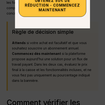
OBTENEZ 50% DE
les fonctionnalités que vous utilisez réellement, puis
RÉDUCTION - COMMENCEZ
comparez la campagne proposée à cette utilisation
MAINTENANT
concrète.
Règle de décision simple
Attends
si votre achat est facultatif et que vous
souhaitez souscrire un abonnement annuel.
Commencez dès maintenant
si la plateforme
propose aujourd’hui une solution pour un flux de
travail payant. Dans les deux cas, évaluez le prix
final à la caisse et les fonctionnalités incluses, et ne
vous fiez pas uniquement au pourcentage indiqué
dans la bannière.
Comment vérifier les