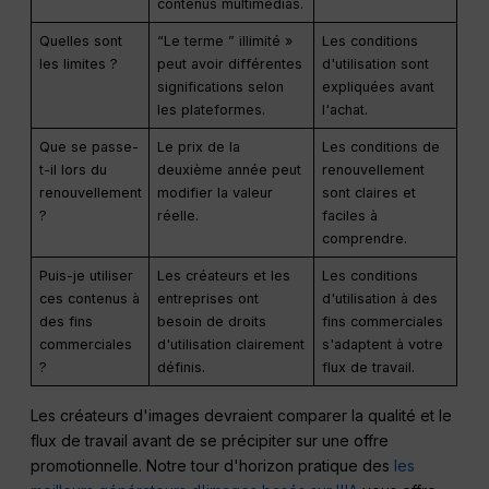
contenus multimédias.
Quelles sont
“Le terme ” illimité »
Les conditions
les limites ?
peut avoir différentes
d'utilisation sont
significations selon
expliquées avant
les plateformes.
l'achat.
Que se passe-
Le prix de la
Les conditions de
t-il lors du
deuxième année peut
renouvellement
renouvellement
modifier la valeur
sont claires et
?
réelle.
faciles à
comprendre.
Puis-je utiliser
Les créateurs et les
Les conditions
ces contenus à
entreprises ont
d'utilisation à des
des fins
besoin de droits
fins commerciales
commerciales
d'utilisation clairement
s'adaptent à votre
?
définis.
flux de travail.
Les créateurs d'images devraient comparer la qualité et le
flux de travail avant de se précipiter sur une offre
promotionnelle. Notre tour d'horizon pratique des
les