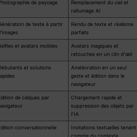
Photographie de paysage
Remplacement du ciel et
rallumage AI
Génération de texte à partir
Rendu de texte et réalisme
d'images
parfaits
Selfies et avatars mobiles
Avatars magiques et
retouches en un clin d'œil
Débutants et solutions
Amélioration en un seul
rapides
geste et édition dans le
navigateur
Édition de calques par
Chargement rapide et
navigateur
suppression des objets par
l'IA
Édition conversationnelle
Invitations textuelles tenant
compte du contexte