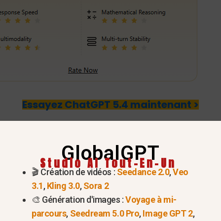
Essayez ChatGPT 5.4 maintenant >
 meilleurs éditeurs de photos 
GlobalGPT
 par IA en 2026 n'est plus un logiciel unique et auton
Studio AI Tout-En-Un
🎬 Création de vidéos :
Seedance 2.0
,
Veo
.
Adobe Photoshop
reste le meilleur choix pour la man
3.1
,
Kling 3.0
,
Sora 2
eformes tout-en-un telles que
GlobalGPT
constituent la
🎨 Génération d'images :
Voyage à mi-
en toute transparence.
parcours
,
Seedream 5.0 Pro
,
Image GPT 2
,