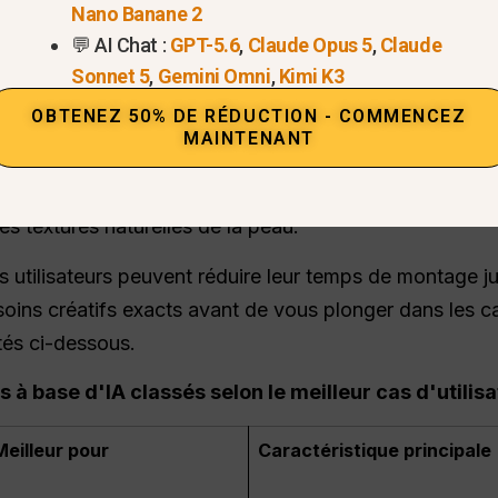
urné des outils fragmentés. Les créateurs en ont asse
Nano Banane 2
e-plan, $15/mois pour des modèles de médias sociaux e
💬 AI Chat :
GPT-5.6
,
Claude Opus 5
,
Claude
Sonnet 5
,
Gemini Omni
,
Kimi K3
OBTENEZ 50% DE RÉDUCTION - COMMENCEZ
nnels utilisent des modèles d'élite pour des tâches spé
MAINTENANT
e pour générer des images de base avec un rendu parfa
ncontesté dans le domaine de l'imagerie numérique.
écha
es textures naturelles de la peau.
es utilisateurs peuvent réduire leur temps de montage
ins créatifs exacts avant de vous plonger dans les ca
tés ci-dessous.
s à base d'IA classés selon le meilleur cas d'utili
Meilleur pour
Caractéristique principale