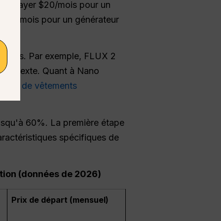
z de payer $20/mois pour un
t $20/mois pour un générateur
cifiques. Par exemple, FLUX 2
it du texte. Quant à Nano
nges de vêtements
 jusqu'à 60%. La première étape
ractéristiques spécifiques de
sation (données de 2026)
Prix de départ (mensuel)