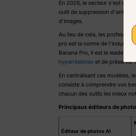
En 2026, le secteur s'est déto
outil de suppression d'arrièr
d'images.
Au lieu de cela, les professio
pro est la norme de l'industri
Banana Pro, il est le leader i
hyperréalistes
et de préserver l
En centralisant ces modèles, l
consiste à comprendre vos beso
chacun des outils les mieux no
Principaux éditeurs de photo
Éditeur de photos AI