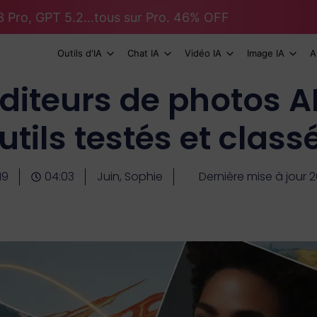
 Pro, GPT 5.2...tous sur Pro. 46% OFF
Outils d'IA
Chat IA
Vidéo IA
Image IA
A
diteurs de photos AI
utils testés et class
19
04:03
Juin, Sophie
Dernière mise à jour 