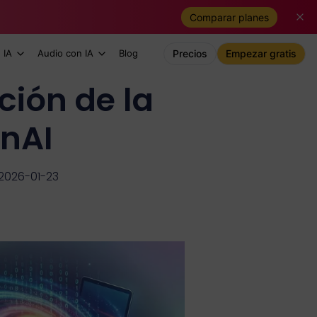
Comparar planes
 IA
Audio con IA
Blog
Precios
Empezar gratis
ción de la
enAI
 2026-01-23