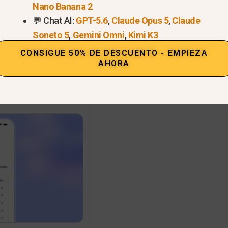
Nano Banana 2
💬 Chat AI:
GPT-5.6
,
Claude Opus 5
,
Claude
Soneto 5
,
Gemini Omni
,
Kimi K3
CONSIGUE 50% DE DESCUENTO - EMPIEZA
AHORA