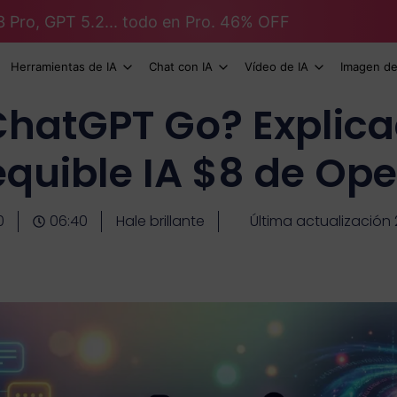
3 Pro, GPT 5.2... todo en Pro. 46% OFF
Herramientas de IA
Chat con IA
Vídeo de IA
Imagen de
hatGPT Go? Explica
quible IA $8 de Op
0
06:40
Hale brillante
Última actualización