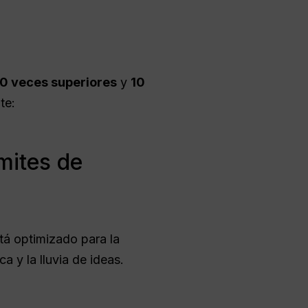
10 veces superiores
y
10
te:
ímites de
stá optimizado para la
a y la lluvia de ideas.