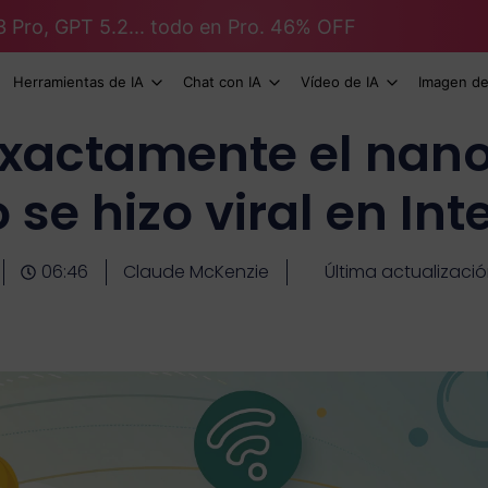
3 Pro, GPT 5.2... todo en Pro. 46% OFF
Herramientas de IA
Chat con IA
Vídeo de IA
Imagen de
exactamente el nano
se hizo viral en Int
06:46
Claude McKenzie
Última actualizaci