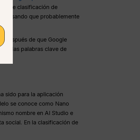
la de clasificación de
a’, pensando que probablemente
uso después de que Google
e en las palabras clave de
a sido para la aplicación
modelo se conoce como Nano
 mismo nombre en AI Studio e
a social. En la clasificación de