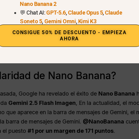
Nano Banana 2
. El equipo tenía que presentar un nombre para una tab
💬 Chat AI:
GPT-5.6
,
Claude Opus 5
,
Claude
en a las 2 de la madrugada se le ocurrió ‘Nano Banan
Soneto 5
,
Gemini Omni
,
Kimi K3
CONSIGUE 50% DE DESCUENTO - EMPIEZA
AHORA
abilidad y a las grandes capacidades del modelo, incl
ial,
Nano Banana
sigue teniendo una presencia notabl
ularidad de Nano Banana?
pasada, Google ha revelado el éxito de
Nano Banana
h
ada
Gemini 2.5 Flash Imagen
, En la actualidad, el 
no que aparece en la barra de mensajes de Gemini, el
 la barra de mensajes de Gemini.
@NanoBanana
cuent
 el puesto
#1 por un margen de 171 puntos
.