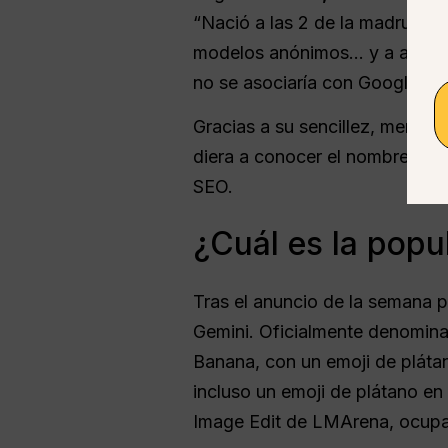
“Nació a las 2 de la madrugada
modelos anónimos... y a algui
no se asociaría con Google”.”
Gracias a su sencillez, memor
diera a conocer el nombre ofic
SEO.
¿Cuál es la pop
Tras el anuncio de la semana 
Gemini. Oficialmente denomin
Banana, con un emoji de pláta
incluso un emoji de plátano en
Image Edit de LMArena, ocupa