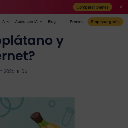
Comparar planes
 IA
Audio con IA
Blog
Precios
Empezar gratis
plátano y
ernet?
ón 2025-11-05