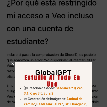
¿Por qué está restringido
mi acceso a Veo incluso
con una cuenta de
estudiante?
Incluso si pasas la comprobación de SheerID, es posible
que aparezca un error “No disponible” al intentar utilizar
Veo. Esto es frustrante, pero suele ocurrir por algunas
GlobalGPT
razones específicas que se encuentran en las normas
Estudio AI Todo En
oficiales.
Uno
En primer lugar, algunas funciones están bloqueadas por
🎬 Creación de vídeo:
Seedance 2.0
,
Veo
el lugar donde vives. Por ejemplo, aunque puedes utilizar
3.1
,
Kling 3.0
,
Sora 2
Veo en la aplicación Gemini en muchos lugares, la versión
🎨 Generación de imágenes:
A mitad de
de Veo 3.1 integrada en Google Fotos sólo está disponible
camino
,
Seedream 5.0 Pro
,
GPT Imagen 2
,