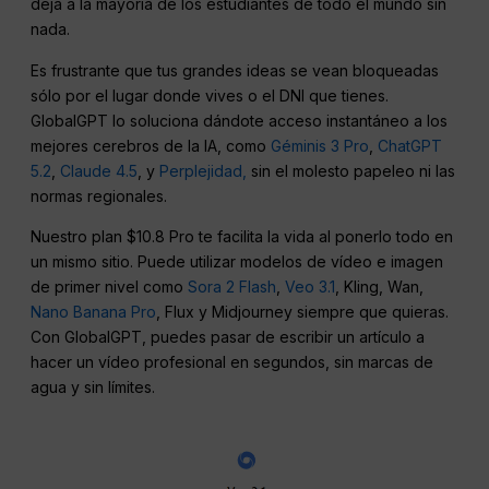
deja a la mayoría de los estudiantes de todo el mundo sin
nada.
Es frustrante que tus grandes ideas se vean bloqueadas
sólo por el lugar donde vives o el DNI que tienes.
GlobalGPT lo soluciona dándote acceso instantáneo a los
mejores cerebros de la IA, como
Géminis 3 Pro
,
ChatGPT
5.2
,
Claude 4.5
, y
Perplejidad,
sin el molesto papeleo ni las
normas regionales.
Nuestro plan $10.8 Pro te facilita la vida al ponerlo todo en
un mismo sitio. Puede utilizar modelos de vídeo e imagen
de primer nivel como
Sora 2 Flash
,
Veo 3.1
, Kling, Wan,
Nano Banana Pro
, Flux y Midjourney siempre que quieras.
Con GlobalGPT, puedes pasar de escribir un artículo a
hacer un vídeo profesional en segundos, sin marcas de
agua y sin límites.