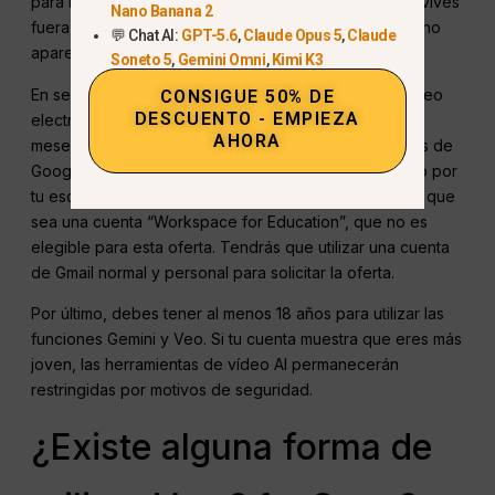
para los estudiantes que viven en Estados Unidos. Si vives
Nano Banana 2
fuera de Estados Unidos, esa herramienta específica no
💬 Chat AI:
GPT-5.6
,
Claude Opus 5
,
Claude
aparecerá para ti.
Soneto 5
,
Gemini Omni
,
Kimi K3
En segundo lugar, puede que el problema sea el correo
CONSIGUE 50% DE
DESCUENTO - EMPIEZA
electrónico de tu centro de estudios. La oferta de 12
AHORA
meses gratuitos sólo funciona con cuentas personales de
Google. Si tu correo electrónico te fue proporcionado por
tu escuela (como name@university.edu), es probable que
sea una cuenta “Workspace for Education”, que no es
elegible para esta oferta. Tendrás que utilizar una cuenta
de Gmail normal y personal para solicitar la oferta.
Por último, debes tener al menos 18 años para utilizar las
funciones Gemini y Veo. Si tu cuenta muestra que eres más
joven, las herramientas de vídeo AI permanecerán
restringidas por motivos de seguridad.
¿Existe alguna forma de