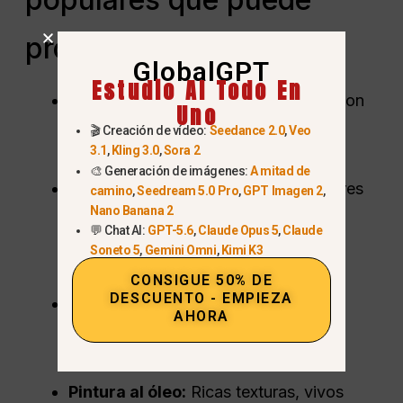
probar
GlobalGPT
Estudio AI Todo En
Studio Ghibli:
Tonos pastel suaves con
Uno
iluminación caprichosa y detalles
🎬 Creación de vídeo:
Seedance 2.0
,
Veo
3.1
,
Kling 3.0
,
Sora 2
inspirados en el anime.
🎨 Generación de imágenes:
A mitad de
GTA5 / Estilo de videojuegos:
Colores
camino
,
Seedream 5.0 Pro
,
GPT Imagen 2
,
Nano Banana 2
atrevidos y exagerados y texturas
💬 Chat AI:
GPT-5.6
,
Claude Opus 5
,
Claude
cinematográficas para un efecto de
Soneto 5
,
Gemini Omni
,
Kimi K3
videojuego.
CONSIGUE 50% DE
DESCUENTO - EMPIEZA
Pintura a la acuarela:
Pinceladas
AHORA
sutiles, colores translúcidos y
difuminados suaves.
Pintura al óleo:
Ricas texturas, vivos