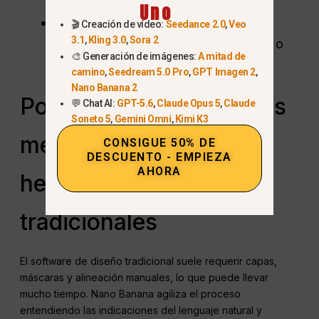
Uno
Proyectos personales:
Personaliza
🎬 Creación de vídeo:
Seedance 2.0
,
Veo
3.1
,
Kling 3.0
,
Sora 2
fotos con texto o firmas para regalos o
🎨 Generación de imágenes:
A mitad de
portafolios.
camino
,
Seedream 5.0 Pro
,
GPT Imagen 2
,
Nano Banana 2
Por qué Nano Banana es
💬 Chat AI:
GPT-5.6
,
Claude Opus 5
,
Claude
Soneto 5
,
Gemini Omni
,
Kimi K3
mejor que las
CONSIGUE 50% DE
DESCUENTO - EMPIEZA
AHORA
herramientas
tradicionales
El software de diseño tradicional suele requerir capas,
máscaras y alineación manuales, lo que puede llevar
mucho tiempo. Nano Banana agiliza el proceso
entendiendo las indicaciones del lenguaje natural y