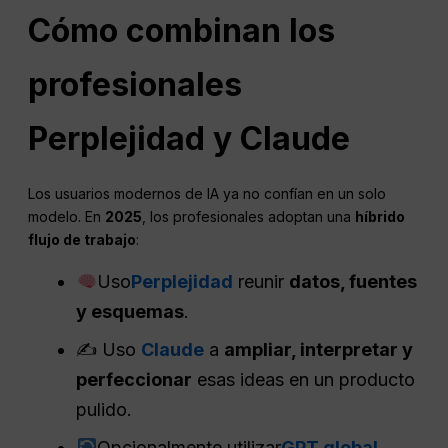
Cómo combinan los
profesionales
Perplejidad
y Claude
Los usuarios modernos de IA ya no confían en un solo
modelo. En
2025
, los profesionales adoptan una
híbrido
flujo de trabajo
:
Uso
Perplejidad
reunir
datos, fuentes
y esquemas
.
✍️ Uso
Claude
a
ampliar, interpretar y
perfeccionar
esas ideas en un producto
pulido.
Opcionalmente utilizar
GPT global