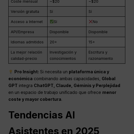
Coste mensual
~$20
~$20
Versión gratuita
Sí
Sí
Acceso a Internet
Sí
No
API/Empresa
Disponible
Disponible
Idiomas admitidos
20+
15+
La mejor relación
Investigación y
Escritura y
calidad-precio
conocimientos
razonamiento
Pro Insight:
Si necesita un
plataforma única y
económica
combinando ambas capacidades,
Global
GPT
integra
ChatGPT
, Claude, Géminis y
Perplejidad
en un espacio de trabajo unificado que ofrece
menor
coste y mayor cobertura
.
Tendencias
AI
Asistentes en 2025