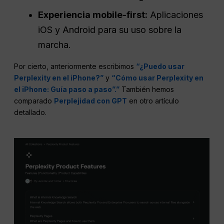
Experiencia mobile-first:
Aplicaciones
iOS y Android para su uso sobre la
marcha.
Por cierto, anteriormente escribimos
“¿Puedo usar
Perplexity en el iPhone?”
y
“Cómo usar Perplexity en
el iPhone: Guía paso a paso”.”
También hemos
comparado
Perplejidad con GPT
en otro artículo
detallado.