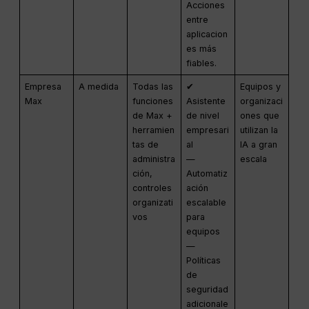
Acciones
entre
aplicacion
es más
fiables.
Empresa
A medida
Todas las
✔
Equipos y
Max
funciones
Asistente
organizaci
de Max +
de nivel
ones que
herramien
empresari
utilizan la
tas de
al
IA a gran
administra
—
escala
ción,
Automatiz
controles
ación
organizati
escalable
vos
para
equipos
—
Políticas
de
seguridad
adicionale