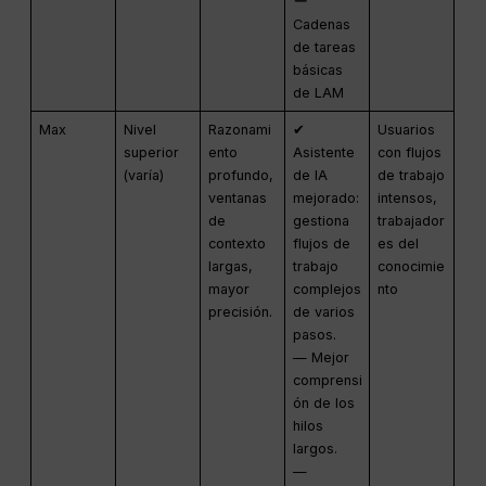
Cadenas
de tareas
básicas
de LAM
Max
Nivel
Razonami
✔
Usuarios
superior
ento
Asistente
con flujos
(varía)
profundo,
de IA
de trabajo
ventanas
mejorado:
intensos,
de
gestiona
trabajador
contexto
flujos de
es del
largas,
trabajo
conocimie
mayor
complejos
nto
precisión.
de varios
pasos.
— Mejor
comprensi
ón de los
hilos
largos.
—