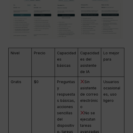
Nivel
Precio
Capacidad
Capacidad
Lo mejor
es
es del
para
básicas
asistente
de IA
Gratis
$0
Preguntas
Sin
Usuarios
y
asistente
ocasional
respuesta
de correo
es, uso
s básicas,
electrónic
ligero
acciones
o
sencillas
No se
del
ejecutan
dispositiv
tareas
o, tareas
avanzadas