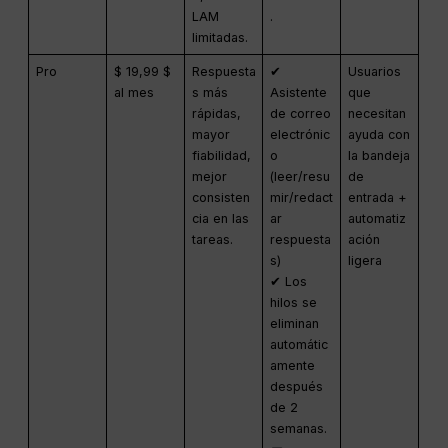
LAM
.
limitadas.
Pro
$ 19,99 $
Respuesta
✔
Usuarios
al mes
s más
Asistente
que
rápidas,
de correo
necesitan
mayor
electrónic
ayuda con
fiabilidad,
o
la bandeja
mejor
(leer/resu
de
consisten
mir/redact
entrada +
cia en las
ar
automatiz
tareas.
respuesta
ación
s)
ligera
✔ Los
hilos se
eliminan
automátic
amente
después
de 2
semanas.