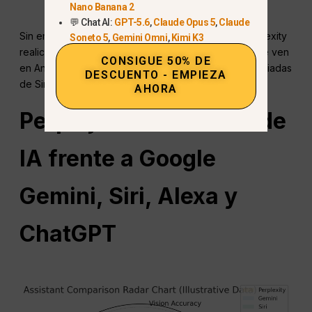
de la pantalla:
Nano Banana 2
💬 Chat AI:
GPT-5.6
,
Claude Opus 5
,
Claude
Sin embargo, el sandboxing de iOS impide que Perplexity
Soneto 5
,
Gemini Omni
,
Kimi K3
realice las mismas acciones entre aplicaciones que se ven
CONSIGUE 50% DE
en Android. No puede anular las capacidades privilegiadas
DESCUENTO - EMPIEZA
de Siri ni realizar tareas más profundas del sistema.
AHORA
Perplejidad
Asistente de
IA frente a Google
Gemini, Siri, Alexa y
ChatGPT