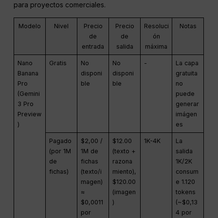
para proyectos comerciales.
Modelo
Nivel
Precio
Precio
Resoluci
Notas
de
de
ón
entrada
salida
máxima
Nano
Gratis
No
No
-
La capa
Banana
disponi
disponi
gratuita
Pro
ble
ble
no
(Gemini
puede
3 Pro
generar
Preview
imágen
)
es
Pagado
$2,00 /
$12.00
1K-4K
La
(por 1M
1M de
(texto +
salida
de
fichas
razona
1K/2K
fichas)
(texto/i
miento),
consum
magen)
$120.00
e 1.120
≈
(imagen
tokens
$0,0011
)
(~$0,13
por
4 por