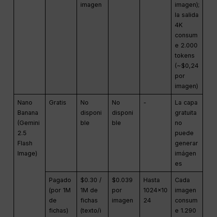
imagen
imagen);
la salida
4K
consum
e 2.000
tokens
(~$0,24
por
imagen)
Nano
Gratis
No
No
-
La capa
Banana
disponi
disponi
gratuita
(Gemini
ble
ble
no
2.5
puede
Flash
generar
Image)
imágen
es
Pagado
$0.30 /
$0.039
Hasta
Cada
(por 1M
1M de
por
1024×10
imagen
de
fichas
imagen
24
consum
fichas)
(texto/i
e 1.290