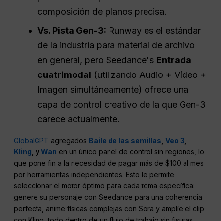
composición de planos precisa.
Vs. Pista Gen-3:
Runway es el estándar
de la industria para material de archivo
en general, pero Seedance's
Entrada
cuatrimodal
(utilizando Audio + Vídeo +
Imagen simultáneamente) ofrece una
capa de control creativo de la que Gen-3
carece actualmente.
GlobalGPT
agregados
Baile de las semillas
,
Veo 3
,
Kling
, y
Wan
en un único panel de control sin regiones, lo
que pone fin a la necesidad de pagar más de $100 al mes
por herramientas independientes. Esto le permite
seleccionar el motor óptimo para cada toma específica:
genere su personaje con Seedance para una coherencia
perfecta, anime físicas complejas con Sora y amplíe el clip
con Kling, todo dentro de un flujo de trabajo sin fisuras.