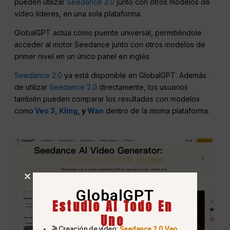
pueden utilizar
Seedance 2.0
junto con otros modelos de
vídeo líderes, en una sola plataforma.
GlobalGPT actúa como puente universal, permitiéndole
acceder al motor Seedance junto con otros modelos de
primer nivel en un único panel en inglés.
Seedance 2.0
ya está disponible en GlobalGPT. Además
de utilizar
Seedance 2.0
directamente, los usuarios
también pueden comparar los resultados con modelos
como
Veo 3
,
Kling
, y
Wan
dentro de la misma plataforma.
GlobalGPT
Estudio AI Todo En
Uno
🎬 Creación de vídeo:
Seedance 2.0
,
Veo