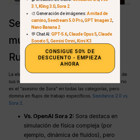
3.1
,
Kling 3.0
,
Sora 2
🎨 Generación de imágenes:
A mitad de
Seedance 2.0 contra el
camino
,
Seedream 5.0 Pro
,
GPT Imagen 2
,
Nano Banana 2
💬 Chat AI:
GPT-5.6
,
Claude Opus 5
,
Claude
mundo (Sora, Kling,
Soneto 5
,
Gemini Omni
,
Kimi K3
CONSIGUE 50% DE
Runway)
DESCUENTO - EMPIEZA
AHORA
La elección del modelo de vídeo adecuado depende de
sus necesidades creativas específicas. Seedance 2.0 no
es el “asesino de Sora” en todas las categorías, pero
domina en flujos de trabajo específicos.
Seedance 2.0 vs.
Sora 2
.
Vs.
OpenAI
Sora 2:
Sora destaca en
simulación de física compleja (por
ejemplo, dinámica de fluidos), pero