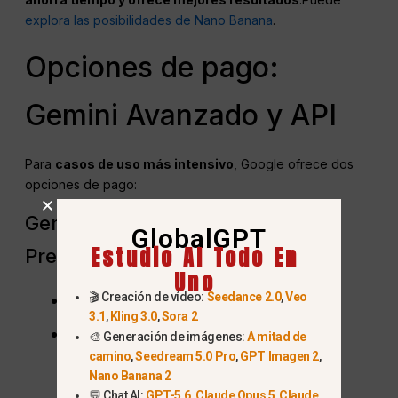
explora las posibilidades de Nano Banana
.
Opciones de pago:
Gemini Avanzado y API
Para
casos de uso más intensivo
, Google ofrece dos
opciones de pago:
Gemini Advanced (Google One AI
GlobalGPT
Estudio AI Todo En
Premium)
Uno
🎬 Creación de vídeo:
Seedance 2.0
,
Veo
Precio
: $19,99/mes (EE.UU., 2025).
3.1
,
Kling 3.0
,
Sora 2
Beneficios
:
🎨 Generación de imágenes:
A mitad de
camino
,
Seedream 5.0 Pro
,
GPT Imagen 2
,
Procesamiento más rápido.
Nano Banana 2
💬 Chat AI:
GPT-5.6
,
Claude Opus 5
,
Claude