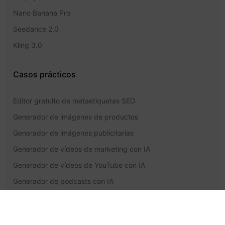
Nano Banana Pro
Seedance 2.0
Kling 3.0
Casos prácticos
Editor gratuito de metaetiquetas SEO
Generador de imágenes de productos
Generador de imágenes publicitarias
Generador de vídeos de marketing con IA
Generador de vídeos de YouTube con IA
Generador de podcasts con IA
Asistencia y aspectos legales