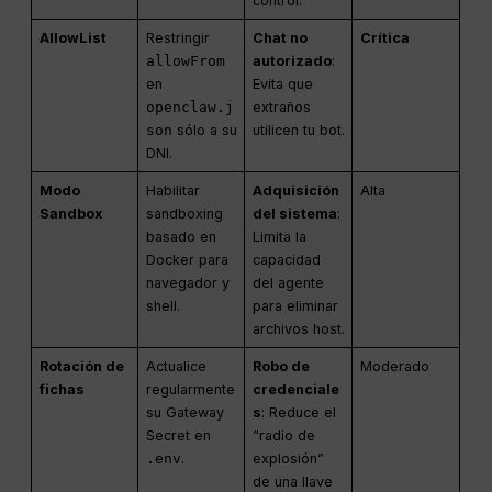
control.
AllowList
Restringir
Chat no
Crítica
allowFrom
autorizado
:
en
Evita que
openclaw.j
extraños
son
sólo a su
utilicen tu bot.
DNI.
Modo
Habilitar
Adquisición
Alta
Sandbox
sandboxing
del sistema
:
basado en
Limita la
Docker para
capacidad
navegador y
del agente
shell.
para eliminar
archivos host.
Rotación de
Actualice
Robo de
Moderado
fichas
regularmente
credenciale
su Gateway
s
: Reduce el
Secret en
“radio de
.env
.
explosión”
de una llave