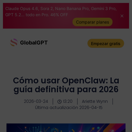
Claude Opus 4.6, Sora 2, Nano Banana Pro, Gemini 3 Pro,
GPT 5.2... todo en Pro. 46% OFF
Comparar planes
GlobalGPT
Empezar gratis
Cómo usar OpenClaw: La
guía definitiva para 2026
2026-03-24
13:20
Ariette Wynn
Última actualización 2026-04-15