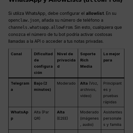
Si utiliza WhatsApp, debe configurar el
allowlist
. En su
, añada su número de teléfono a
openclaw.json
. Sin esto, cualquiera que
channels.whatsapp.allowFrom
conozca el número de tu bot podría activar costosas
llamadas a la API o acceder a tus notas privadas.
Canal
Dificultad
Nivel de
Soporte
Lo mejor
de
privacida
Rich
para
configura
d
Media
ción
Telegram
Bajo (2
Moderado
Alta
(Voz,
Principiant
a
minutos)
archivos,
es y
vídeo)
pruebas
rápidas
WhatsAp
Alta (Par
Alta
Moderado
Asistentes
p
QR)
(E2EE)
(imágenes
personale
, audio)
s y familia