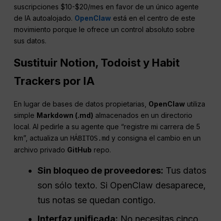
suscripciones $10-$20/mes en favor de un único agente
de IA autoalojado.
OpenClaw
está en el centro de este
movimiento porque le ofrece un control absoluto sobre
sus datos.
Sustituir Notion, Todoist y Habit
Trackers por IA
En lugar de bases de datos propietarias,
OpenClaw
utiliza
simple
Markdown (.md)
almacenados en un directorio
local. Al pedirle a su agente que “registre mi carrera de 5
km”, actualiza un
y consigna el cambio en un
HÁBITOS.md
archivo privado
GitHub
repo.
Sin bloqueo de proveedores:
Tus datos
son sólo texto. Si OpenClaw desaparece,
tus notas se quedan contigo.
Interfaz unificada:
No necesitas cinco