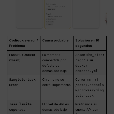
Código de error /
Causa probable
Solución en 10
Problema
segundos
ENOSPC
(Docker
La memoria
Añadir
shm_size:
Crash)
compartida por
'2gb'
a su
defecto es
docker-
demasiado baja.
compose.yml
.
SingletonLock
Chrome no se
Correr
rm -rf
Error
cerró limpiamente.
/data/.opencla
w/browser/Sing
letonLock
.
Tasa límite
El nivel de API es
Prefinancie su
superada
demasiado bajo
cuenta API con