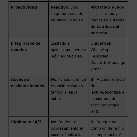
Proactividad
Reactivo
: Sólo
Proactivo
: Puede
responde cuando
iniciar tareas y
se envía un aviso.
mensajes a través
de
Latidos del
corazón
.
Integración de
Limitado a
Universal
:
canales
aplicaciones web y
WhatsApp,
móviles oficiales.
Telegram,
Discord, iMessage
y más.
Acceso a
No
: Funciona en un
Sí
: Acceso directo
archivos locales
espacio aislado y
de
temporal en la
lectura/escritura a
nube.
su sistema de
archivos local o
VPS.
Vigilancia 24/7
No
: Detiene el
Sí
: Se ejecuta
procesamiento en
como un demonio
cuanto finaliza la
“siempre activo”