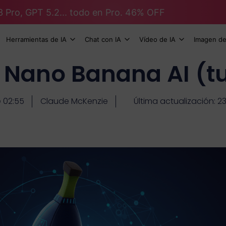
3 Pro, GPT 5.2... todo en Pro. 46% OFF
Herramientas de IA
Chat con IA
Vídeo de IA
Imagen de
Nano Banana AI (tuto
02:55
Claude McKenzie
Última actualización: 2