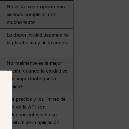
No es la mejor opción para
diseños complejos con
mucho texto
La disponibilidad depende de
la plataforma y de la cuenta
Normalmente es la mejor
y
opción cuando la calidad es
más importante que la
rapidez
Los precios y los límites de
uso de la API son
independientes del uso
habitual de la aplicación