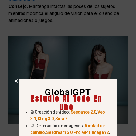
Consejo:
Mantenga intactas las poses de los sujetos
mientras modifica el ángulo de visión para el diseño de
animaciones o juegos.
GlobalGPT
Estudio AI Todo En
Uno
🎬 Creación de vídeo:
Seedance 2.0
,
Veo
3.1
,
Kling 3.0
,
Sora 2
🎨 Generación de imágenes:
A mitad de
camino
,
Seedream 5.0 Pro
,
GPT Imagen 2
,