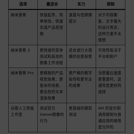
选项
最适合
实力
限制
纳米香蕉
快速起草、简
速度与低摩擦
对于内容繁
单修改、快速
提示
复、文字量大
生成产品视觉
的设计而言，
图
这种方案不太
理想
纳米香蕉 2
更快速的变体
适合进行大规
可用性取决于
测试和高效的
模的创意探索
平台和账户
图像工作流程
纳米香蕉 Pro
更精致的产品
更严格的教学
当质量比速度
视觉效果、更
指导和更专业
更重要时，这
复杂的场景、
的成果
通常是更好的
更出色的文本
选择
渲染效果
谷歌人工智能
测试官方
更直接的模型
API 的定价和
工作室
Gemini图像的
测试
调用限制与普
行为
通应用的使用
是分开的