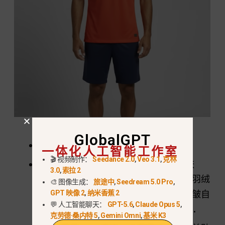
GlobalGPT
上传模型图片
一体化人工智能工作室
🎬 视频制作：
Seedance 2.0
,
Veo 3.1
,
克林
提示：
保持模特的面部、身体姿势、肤
3.0
,
索拉 2
色、发型和表情不变。添加一件海军蓝羽绒
🎨 图像生成：
旅途中
,
Seedream 5.0 Pro
,
GPT 映像 2
,
纳米香蕉 2
服，要求版型逼真、面料纹理清晰、褶皱自
💬 人工智能聊天：
GPT-5.6
,
Claude Opus 5
,
然。将光照效果调整为与原照片一致。.
克劳德·桑内特 5
,
Gemini Omni
,
基米 K3