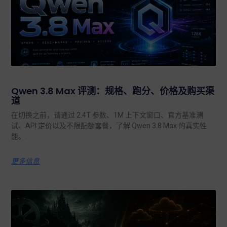
Qwen 3.8 Max 评测：规格、跑分、价格及购买渠
道
在切换之前，请通过 2.4T 参数、1M 上下文窗口、官方基准测
试、API 定价以及不限配额套餐，了解 Qwen 3.8 Max 的真实性
能。.
更多信息