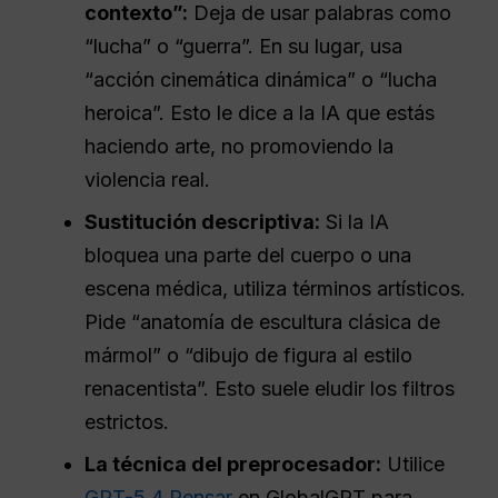
contexto”:
Deja de usar palabras como
“lucha” o “guerra”. En su lugar, usa
“acción cinemática dinámica” o “lucha
heroica”. Esto le dice a la IA que estás
haciendo arte, no promoviendo la
violencia real.
Sustitución descriptiva:
Si la IA
bloquea una parte del cuerpo o una
escena médica, utiliza términos artísticos.
Pide “anatomía de escultura clásica de
mármol” o “dibujo de figura al estilo
renacentista”. Esto suele eludir los filtros
estrictos.
La técnica del preprocesador:
Utilice
GPT-5.4 Pensar
en GlobalGPT para