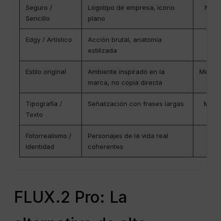
Seguro /
Logotipo de empresa, icono
Mejo
Sencillo
plano
Edgy / Artístico
Acción brutal, anatomía
Medi
estilizada
Estilo original
Ambiente inspirado en la
Media (
marca, no copia directa
Tipografía /
Señalización con frases largas
Mejor
Texto
Fotorrealismo /
Personajes de la vida real
Bue
Identidad
coherentes
FLUX.2 Pro: La