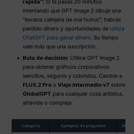
rápida”:
Si te pasas 20 minutos
intentando que GPT Image 2 dibuje una
“escena callejera de mal humor”, habrás
perdido dinero y oportunidades de
utiliza
ChatGPT para ganar dinero
. Su tiempo
vale más que una suscripción.
Ruta de decisión:
Utilice GPT Image 2
para obtener gráficos corporativos
sencillos, seguros y coloridos. Cambie a
FLUX.2 Pro
o
Viaje intermedio v7
sobre
GlobalGPT
para cualquier cosa artística,
atrevida o compleja
Categoría
Ejemplos de preguntas
GPT-i