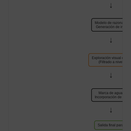
→
Modelo de razonamien
Generación de imáge
→
Exploración visual de c
(Filtrado a nivel de p
→
Marca de agua C2P
Incorporación de meta
→
Salida final para el 