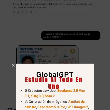
GlobalGPT
Estudio AI Todo En
Uno
🎬 Creación de vídeo:
Seedance 2.0
,
Veo
3.1
,
Kling 3.0
,
Sora 2
🎨 Generación de imágenes:
A mitad de
camino
,
Seedream 5.0 Pro
,
GPT Imagen 2
,