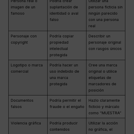
Persona real o
Podría crear
Utilizar una
imagen de un
suplantación de
persona ficticia sin
famoso
identidad o aval
ningún parecido
falso
con una persona
real
Personaje con
Podría copiar
Describir un
copyright
propiedad
personaje original
intelectual
con rasgos únicos
protegida
Logotipo o marca
Podría hacer un
Cree una marca
comercial
uso indebido de
original o utilice
una marca
etiquetas de
protegida
marcadores de
posición
Documentos
Podría permitir el
Hazlo claramente
falsos
fraude o el engaño
ficticio y márcalo
como “MUESTRA”
Violencia gráfica
Podría producir
Utilizar la acción
contenidos
no gráfica, el