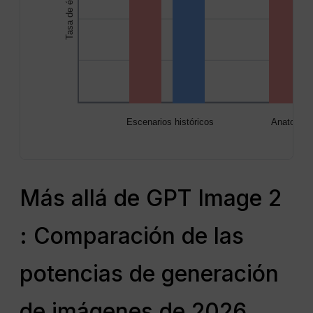
Tasa de éxito (%)
Escenarios históricos
Anatomía 
Más allá de GPT Image 2
: Comparación de las
potencias de generación
de imágenes de 2026