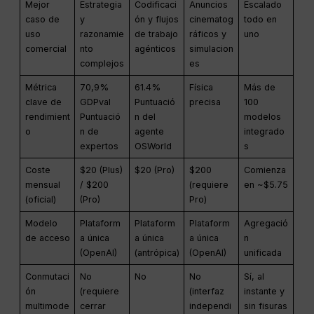
Mejor
Estrategia
Codificaci
Anuncios
Escalado
caso de
y
ón y flujos
cinematog
todo en
uso
razonamie
de trabajo
ráficos y
uno
comercial
nto
agénticos
simulacion
complejos
es
Métrica
70,9%
61.4%
Física
Más de
clave de
GDPval
Puntuació
precisa
100
rendimient
Puntuació
n del
modelos
o
n de
agente
integrado
expertos
OSWorld
s
Coste
$20 (Plus)
$20 (Pro)
$200
Comienza
mensual
/ $200
(requiere
en ~$5.75
(oficial)
(Pro)
Pro)
Modelo
Plataform
Plataform
Plataform
Agregació
de acceso
a única
a única
a única
n
(OpenAI)
(antrópica)
(OpenAI)
unificada
Conmutaci
No
No
No
Sí, al
ón
(requiere
(interfaz
instante y
multimode
cerrar
independi
sin fisuras