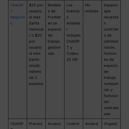
ChatGP
$25 por
Modelo
Las
No
Equipos
T
usuario
s de
licencia
incluido
que
Negocio
al mes
Frontier
s
necesita
s
(tarifa
en un
estánda
n
mensual
espacio
r
controle
) o $20
de
incluyen
s de
por
trabajo
ChatGP
administ
usuario
gestion
T y
ración,
al mes
ado
Codex;
funcion
(tarifa
20 GB
es de
anual);
espacio
mínimo
de
de 2
trabajo
puestos
compart
ido y
facturac
ión
centraliz
ada.
ChatGP
Precios
Acceso
Control
Acuerd
Organiz