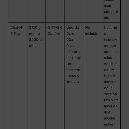
más
complet
as.
ChatGP
$100 al
GPT-5.6
Uso de
No
Usuario
T Pro
mes o
Sol Pro
5x o
incluido
s
$200 al
20x
intensiv
mes
Plus,
os que
número
necesita
máximo
n las
de
funcion
herrami
es de
entas y
razona
100 GB
miento
de la
versión
Pro y un
nivel de
uso
mucho
mayor.