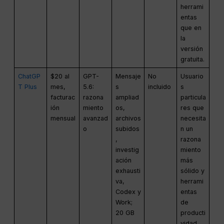
herrami
entas
que en
la
versión
gratuita.
ChatGP
$20 al
GPT-
Mensaje
No
Usuario
T Plus
mes,
5.6:
s
incluido
s
facturac
razona
ampliad
particula
ión
miento
os,
res que
mensual
avanzad
archivos
necesita
o
subidos
n un
,
razona
investig
miento
ación
más
exhausti
sólido y
va,
herrami
Codex y
entas
Work;
de
20 GB
producti
vidad