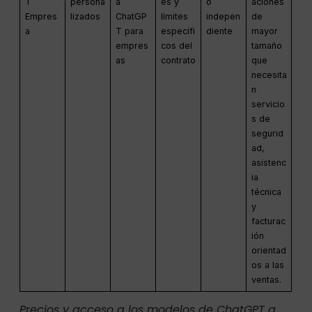
T
persona
a
es y
o
aciones
Empres
lizados
ChatGP
límites
indepen
de
a
T para
específi
diente
mayor
empres
cos del
tamaño
as
contrato
que
necesita
n
servicio
s de
segurid
ad,
asistenc
ia
técnica
y
facturac
ión
orientad
os a las
ventas.
Precios y acceso a los modelos de ChatGPT a