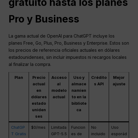
gratuito hasta los planes
Pro y Business
La gama actual de OpenAI para ChatGPT incluye los
planes Free, Go, Plus, Pro, Business y Enterprise. Estos son
los precios de referencia oficiales actuales en dólares
estadounidenses, sin incluir impuestos ni recargos locales
al finalizar la compra.
Plan
Precio
Acceso
Uso y
Crédito
Mejor
actual
al
almace
s API
ajuste
en
modelo
namien
dólares
actual
to en la
estado
bibliote
uniden
ca
ses
ChatGP
$0/mes
Limitada
Funcion
No
Uso
T Gratis
GPT-5.5
es de
incluido
esporád