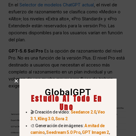
En el
Selector de modelos ChatGPT actual
, el nivel de
esfuerzo de razonamiento se clasifica como «Medio» o
«Alto»; los niveles «Extra alto», «Pro Standard» y «Pro
Extended» están reservados para la versión Pro. Las
opciones disponibles para los usuarios varían en función
del plan.
GPT-5.6 Sol Pro
Es la opción de razonamiento del nivel
Pro. No es una función de la versión Plus. El nivel Pro está
destinado a usuarios que necesitan el acceso más
completo al razonamiento en un plan individual y un
volumen de uso mucho mayor para flujos de trabajo
exigentes.
GlobalGPT
Estudio AI Todo En
Uno
🎬 Creación de vídeo:
Seedance 2.0
,
Veo
3.1
,
Kling 3.0
,
Sora 2
🎨 Generación de imágenes:
A mitad de
camino
,
Seedream 5.0 Pro
,
GPT Imagen 2
,