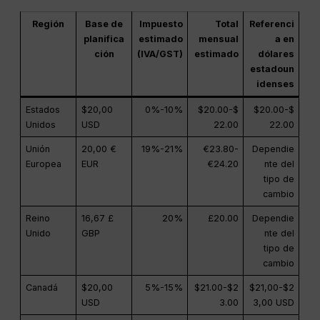
Región
Base de
Impuesto
Total
Referenci
planifica
estimado
mensual
a en
ción
(IVA/GST)
estimado
dólares
estadoun
idenses
Estados
$20,00
0%-10%
$20.00-$
$20.00-$
Unidos
USD
22.00
22.00
Unión
20,00 €
19%-21%
€23.80-
Dependie
Europea
EUR
€24.20
nte del
tipo de
cambio
Reino
16,67 £
20%
£20.00
Dependie
Unido
GBP
nte del
tipo de
cambio
Canadá
$20,00
5%-15%
$21.00-$2
$21,00-$2
USD
3.00
3,00 USD