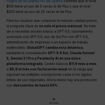
Página de los planes Pro de OpenAI
confirma que el nivel
$100 tiene un uso de 5 veces el de Plus y que el nivel
$200 tiene un uso de 20 veces el de Plus.
Para los usuarios que comparan la relación calidad-precio,
la pregunta clave es
no solo el precio mensual
. Se trata
de si necesitas acceso básico a GPT-5.5, razonamiento
avanzado con GPT-5.6, uso de Sol Pro con GPT-5.6,
administración de empresas o un espacio de trabajo
multimodelo.
GlobalGPT cambia esta dinámica.
mediante la consolidación
GPT-5.6 Sol, Claude Sonnet
5, Gemini 3.1 Pro y Perplexity AI en una única
plataforma integrada
. Costes básicos
$11.9 mes a mes
o
$5,8 al mes con facturación anual
sin la carga que
suponen las múltiples suscripciones caras ni los rígidos
límites de uso regionales. Ahora mismo hay una promoción
con
descuentos de hasta 50%
.