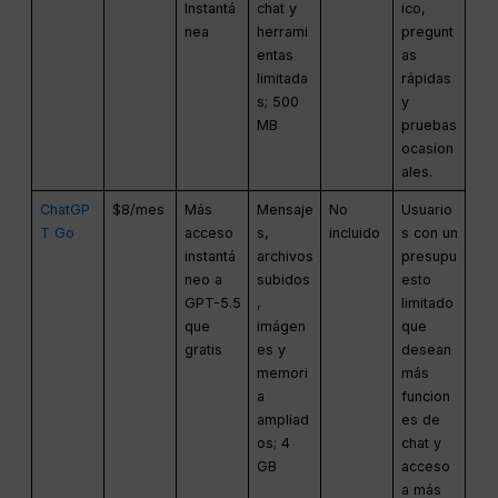
Instantá
chat y
ico,
nea
herrami
pregunt
entas
as
limitada
rápidas
s; 500
y
MB
pruebas
ocasion
ales.
ChatGP
$8/mes
Más
Mensaje
No
Usuario
T Go
acceso
s,
incluido
s con un
instantá
archivos
presupu
neo a
subidos
esto
GPT-5.5
,
limitado
que
imágen
que
gratis
es y
desean
memori
más
a
funcion
ampliad
es de
os; 4
chat y
GB
acceso
a más