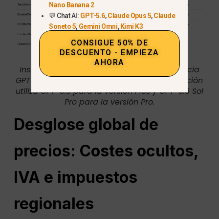
Nano Banana 2
💬 Chat AI:
GPT-5.6
,
Claude Opus 5
,
Claude
Soneto 5
,
Gemini Omni
,
Kimi K3
CONSIGUE 50% DE
DESCUENTO - EMPIEZA
AHORA
Instantánea histórica del índice de referencia
GPT-5.5. La decisión actual sobre la suscripción
utiliza GPT-5.6 para la versión Plus y GPT-5.6 Sol
Pro para la versión Pro.
Desglose global de
precios: Costes ocultos,
IVA e impuestos
regionales