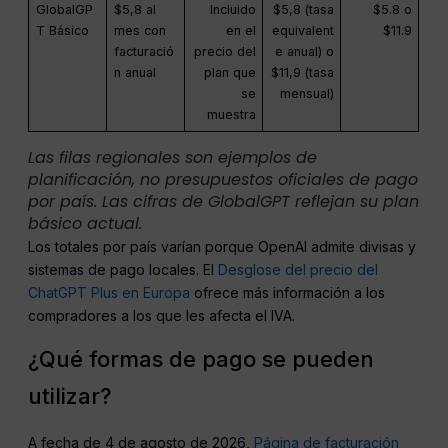
GlobalGP
$5,8 al
Incluido
$5,8 (tasa
$5.8 o
T Básico
mes con
en el
equivalent
$11.9
facturació
precio del
e anual) o
n anual
plan que
$11,9 (tasa
se
mensual)
muestra
Las filas regionales son ejemplos de
planificación, no presupuestos oficiales de pago
por país. Las cifras de GlobalGPT reflejan su plan
básico actual.
Los totales por país varían porque OpenAI admite divisas y
sistemas de pago locales. El
Desglose del precio del
ChatGPT Plus en Europa
ofrece más información a los
compradores a los que les afecta el IVA.
¿Qué formas de pago se pueden
utilizar?
A fecha de 4 de agosto de 2026,
Página de facturación