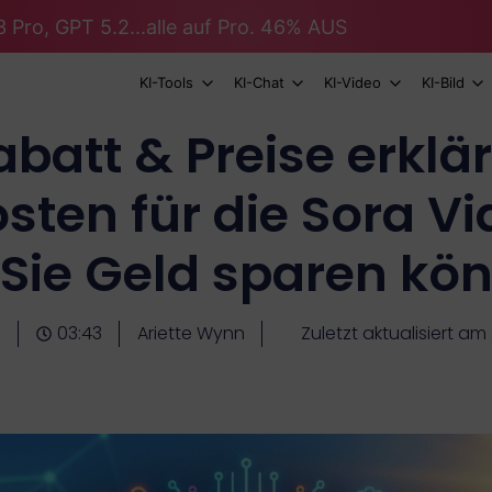
 Pro, GPT 5.2...alle auf Pro. 46% AUS
KI-Tools
KI-Chat
KI-Video
KI-Bild
abatt & Preise erklär
Kosten für die Sora V
 Sie Geld sparen kö
6
03:43
Ariette Wynn
Zuletzt aktualisiert a