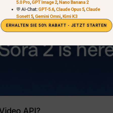
5.0 Pro
,
GPT Image 2
,
Nano Banana 2
💬 AI-Chat:
GPT-5.6
,
Claude Opus 5
,
Claude
Sonett 5
,
Gemini Omni
,
Kimi K3
ERHALTEN SIE 50% RABATT - JETZT STARTEN
 Video API?