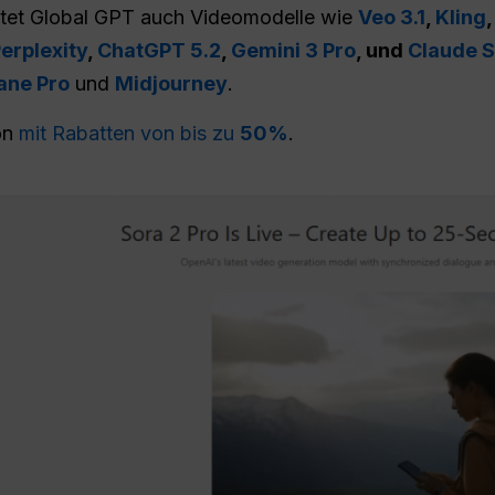
ietet Global GPT auch Videomodelle wie
Veo 3.1
,
Kling
erplexity
,
ChatGPT 5.2
,
Gemini 3 Pro
, und
Claude S
ane Pro
und
Midjourney
.
on
mit Rabatten von bis zu
50%
.