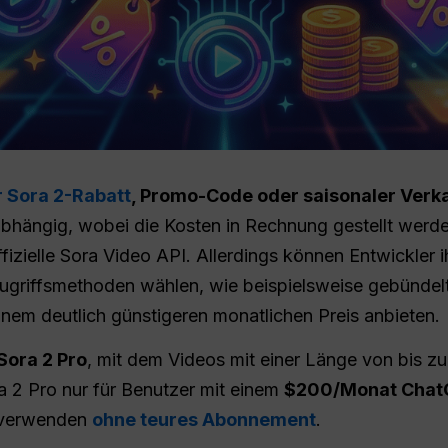
er Sora 2-Rabatt
, Promo-Code oder saisonaler Verk
abhängig, wobei die Kosten in Rechnung gestellt werd
fizielle Sora Video API. Allerdings können Entwickler i
 Zugriffsmethoden wählen, wie beispielsweise gebündel
einem deutlich günstigeren monatlichen Preis anbieten.
 Sora 2 Pro
, mit dem Videos mit einer Länge von bis z
a 2 Pro nur für Benutzer mit einem
$200/Monat Chat
s verwenden
ohne teures Abonnement
.