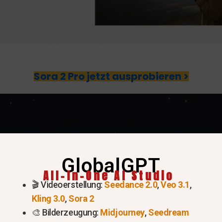
Sora 2 Pro jetzt ausprobieren >
GlobalGPT
All-In-One AI Studio
🎬 Videoerstellung:
Seedance 2.0
,
Veo 3.1
,
Kling 3.0
,
Sora 2
🎨 Bilderzeugung:
Midjourney
,
Seedream