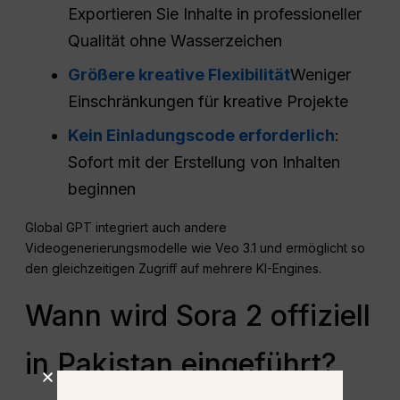
Exportieren Sie Inhalte in professioneller
Qualität ohne Wasserzeichen
Größere kreative Flexibilität
Weniger
Einschränkungen für kreative Projekte
Kein Einladungscode erforderlich
:
Sofort mit der Erstellung von Inhalten
beginnen
Global GPT integriert auch andere
Videogenerierungsmodelle wie Veo 3.1 und ermöglicht so
den gleichzeitigen Zugriff auf mehrere KI-Engines.
Wann wird Sora 2 offiziell
in Pakistan eingeführt?