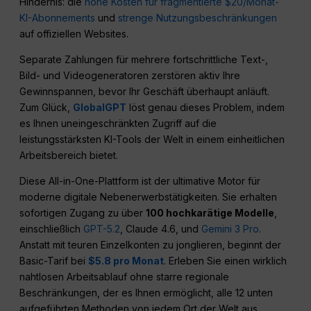
Hindernis: die
hohe Kosten für fragmentierte $20/Monat-
KI-Abonnements
und
strenge Nutzungsbeschränkungen
auf offiziellen Websites.
Separate Zahlungen für mehrere fortschrittliche Text-,
Bild- und Videogeneratoren zerstören aktiv Ihre
Gewinnspannen, bevor Ihr Geschäft überhaupt anläuft.
Zum Glück,
GlobalGPT
löst genau dieses Problem, indem
es Ihnen uneingeschränkten Zugriff auf die
leistungsstärksten KI-Tools der Welt in einem einheitlichen
Arbeitsbereich bietet.
Diese All-in-One-Plattform ist der ultimative Motor für
moderne digitale Nebenerwerbstätigkeiten. Sie erhalten
sofortigen Zugang zu über
100 hochkarätige Modelle
,
einschließlich
GPT-5.2
, Claude 4.6, und
Gemini 3 Pro
.
Anstatt mit teuren Einzelkonten zu jonglieren, beginnt der
Basic-Tarif bei
$5.8 pro Monat
. Erleben Sie einen wirklich
nahtlosen Arbeitsablauf ohne starre regionale
Beschränkungen, der es Ihnen ermöglicht, alle 12 unten
aufgeführten Methoden von jedem Ort der Welt aus