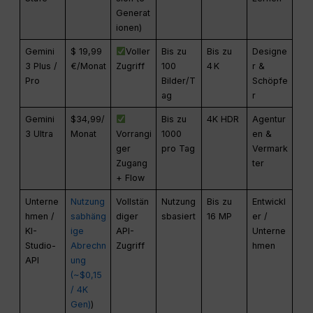
Generat
ionen)
Gemini
$ 19,99
Voller
Bis zu
Bis zu
Designe
3 Plus /
€/Monat
Zugriff
100
4 K
r &
Pro
Bilder/T
Schöpfe
ag
r
Gemini
$34,99/
Bis zu
4K HDR
Agentur
3 Ultra
Monat
Vorrangi
1000
en &
ger
pro Tag
Vermark
Zugang
ter
+ Flow
Unterne
Nutzung
Vollstän
Nutzung
Bis zu
Entwickl
hmen /
sabhäng
diger
sbasiert
16 MP
er /
KI-
ige
API-
Unterne
Studio-
Abrechn
Zugriff
hmen
API
ung
(~$0,15
/ 4K
Gen)
)