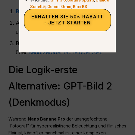
Sonett 5
,
Gemini Omni
,
Kimi K3
Bei AI Studio anmelden
.
ERHALTEN SIE 50% RABATT
Aktivieren Sie eine kostenpflichtige API
- JETZT STARTEN
unter Gemini Models.
Beginnen Sie mit der Erstellung
über
Benutzeroberfläche oder API
.
Die Logik-erste
Alternative: GPT-Bild 2
(Denkmodus)
Während
Nano Banane Pro
der unangefochtene
“Fotograf” für hyperrealistische Beleuchtung und filmisches
Flair ist, kämpft er manchmal mit einer komplexen