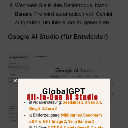
Wechseln Sie in den Denkmodus. Nano
Banana Pro wird automatisch von Gemini
aufgerufen, um Ihre Bilder zu generieren.
Google AI Studio (für Entwickler)
GlobalGPT
All-In-One AI Studio
🎬 Videoerstellung:
Seedance 2.0
,
Veo 3.1
,
Kling 3.0
,
Sora 2
🎨 Bilderzeugung:
Midjourney
,
Seedream
5.0 Pro
,
GPT Image 2
,
Nano Banana 2
💬 AI-Chat:
GPT-5.6
,
Claude Opus 5
,
Claude