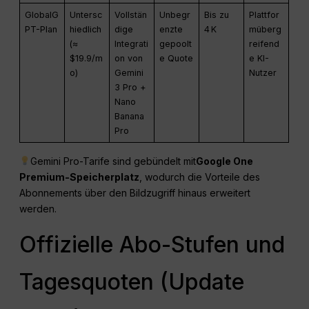
GlobalG
Untersc
Vollstän
Unbegr
Bis zu
Plattfor
PT-Plan
hiedlich
dige
enzte
4 K
müberg
(≈
Integrati
gepoolt
reifend
$19.9/m
on von
e Quote
e KI-
o)
Gemini
Nutzer
3 Pro +
Nano
Banana
Pro
Gemini Pro-Tarife sind gebündelt mit
Google One
Premium-Speicherplatz
, wodurch die Vorteile des
Abonnements über den Bildzugriff hinaus erweitert
werden.
Offizielle Abo-Stufen und
Tagesquoten (Update