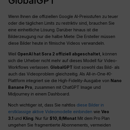
GlobalGPT
Wenn Ihnen die offiziellen Google AI-Preisstufen zu teuer
oder die täglichen Limits zu restriktiv sind, brauchen Sie
eine einheitliche Lösung. Darüber hinaus ist die
Bilderzeugung nur die halbe Miete: Die Ersteller müssen
diese Bilder heute in filmische Videos verwandeln.
Weil
OpenAI hat Sora 2 offiziell abgeschaltet
, können
sich die Urheber nicht mehr auf dieses Modell für Video-
Workflows verlassen.
GlobalGPT
löst sowohl das Bild- als
auch das Videoproblem gleichzeitig. Als All-in-One-KI-
Plattform integriert sie die High-Fidelity-Ausgabe von
Nano
Banane Pro
, zusammen mit ChatGPT Image und
Midjourney in einem Dashboard.
Noch wichtiger ist, dass Sie nahtlos
diese Bilder in
erstklassige aktive Videomodelle einbinden
wie
Veo
3.1
und
Kling
. Nur für
$10,8/Monat
Mit dem Pro Plan
umgehen Sie fragmentierte Abonnements, vermeiden