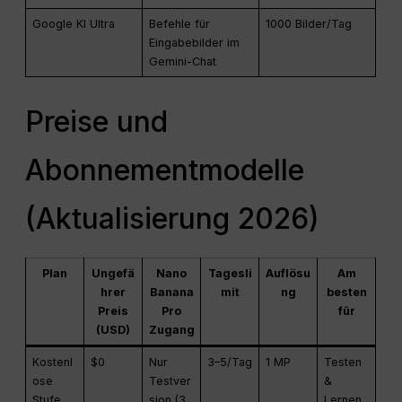
Google KI Ultra
Befehle für
1000 Bilder/Tag
Eingabebilder im
Gemini-Chat
Preise und
Abonnementmodelle
(Aktualisierung 2026)
Plan
Ungefä
Nano
Tagesli
Auflösu
Am
hrer
Banana
mit
ng
besten
Preis
Pro
für
(USD)
Zugang
Kostenl
$0
Nur
3–5/Tag
1 MP
Testen
ose
Testver
&
Stufe
sion (3
Lernen