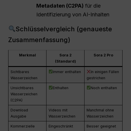
Metadaten (C2PA)
für die
Identifizierung von AI-Inhalten
Schlüsselvergleich (genaueste
Zusammenfassung)
Merkmal
Sora 2
Sora 2 Pro
(Standard)
Sichtbares
Immer enthalten
In einigen Fällen
Wasserzeichen
gestrichen
Unsichtbares
Enthalten
Noch enthalten
Wasserzeichen
(C2PA)
Download
Videos mit
Manchmal ohne
Ausgabe
Wasserzeichen
Wasserzeichen
Kommerzielle
Eingeschränkt
Besser geeignet