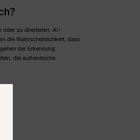
ch?
 oder zu überlisten. AI-
n die Wahrscheinlichkeit, dass
Umgehen der Erkennung
lten, die authentische