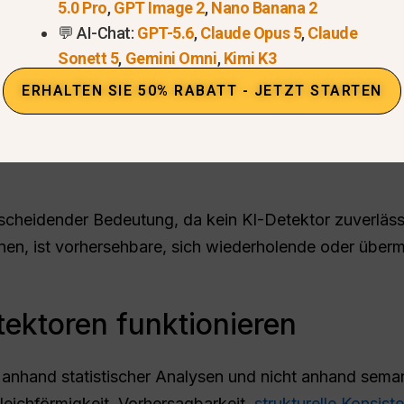
5.0 Pro
,
GPT Image 2
,
Nano Banana 2
💬 AI-Chat:
GPT-5.6
,
Claude Opus 5
,
Claude
Sonett 5
,
Gemini Omni
,
Kimi K3
ERHALTEN SIE 50% RABATT - JETZT STARTEN
tscheidender Bedeutung, da kein KI-Detektor zuverläs
nnen, ist vorhersehbare, sich wiederholende oder über
tektoren funktionieren
anhand statistischer Analysen und nicht anhand seman
eichförmigkeit, Vorhersagbarkeit,
strukturelle Konsist