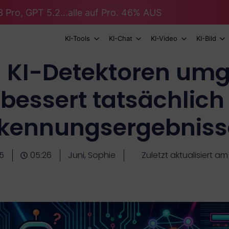
 Pro, GPT 5.2...alle auf Pro. 46% AUS
KI-Tools
KI-Chat
KI-Video
KI-Bild
 KI-Detektoren umg
bessert tatsächlich
rkennungsergebniss
5
05:26
Juni, Sophie
Zuletzt aktualisiert am