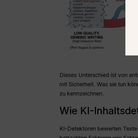
Dieses Unterschied ist von en
mit Sicherheit. Was sie tun kö
zu kennzeichnen.
Wie KI-Inhaltsde
KI-Detektoren bewerten Texte 
betrachten Faktoren wie Satzgl