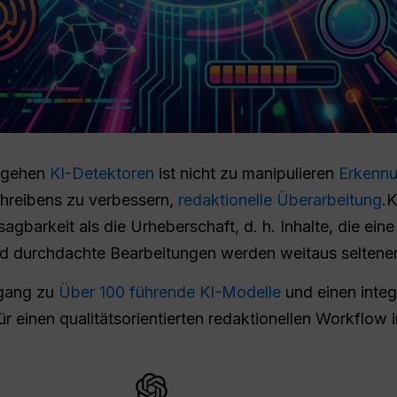
mgehen
KI-Detektoren
ist nicht zu manipulieren
Erkenn
Schreibens zu verbessern,
redaktionelle Überarbeitung
.K
gbarkeit als die Urheberschaft, d. h. Inhalte, die ein
nd durchdachte Bearbeitungen werden weitaus seltene
ugang zu
Über 100 führende KI-Modelle
und einen integ
ür einen qualitätsorientierten redaktionellen Workflow i