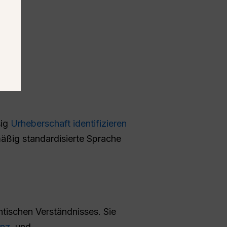
sig
Urheberschaft identifizieren
mäßig standardisierte Sprache
tischen Verständnisses. Sie
enz
, und