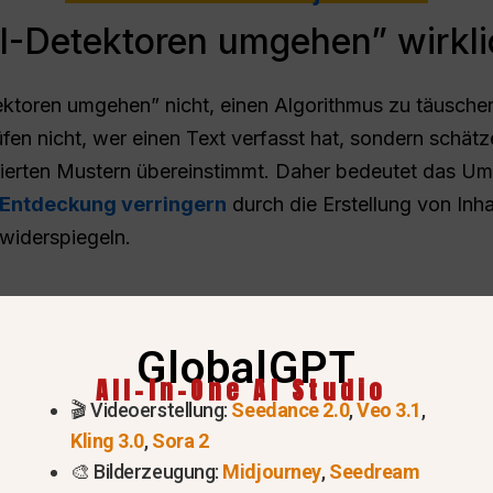
I-Detektoren umgehen” wirkli
ektoren umgehen” nicht, einen Algorithmus zu täuschen
n nicht, wer einen Text verfasst hat, sondern schätze
rierten Mustern übereinstimmt. Daher bedeutet das 
r Entdeckung verringern
durch die Erstellung von Inha
widerspiegeln.
GlobalGPT
All-In-One AI Studio
🎬 Videoerstellung:
Seedance 2.0
,
Veo 3.1
,
Kling 3.0
,
Sora 2
🎨 Bilderzeugung:
Midjourney
,
Seedream