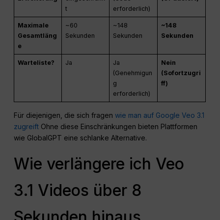
t
erforderlich)
Maximale
~60
~148
~148
Gesamtläng
Sekunden
Sekunden
Sekunden
e
Warteliste?
Ja
Ja
Nein
(Genehmigun
(Sofortzugri
g
ff)
erforderlich)
Für diejenigen, die sich fragen
wie man auf Google Veo 3.1
zugreift
Ohne diese Einschränkungen bieten Plattformen
wie GlobalGPT eine schlanke Alternative.
Wie verlängere ich Veo
3.1 Videos über 8
Sekunden hinaus