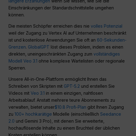
längere Erzählungen
wenn Sie wissen, wie Sie die
Einschränkungen der Standardschnittstelle umgehen
können.
Die meisten Schöpfer erreichen dies nie
volles Potenzial
weil der Zugang zu Vertex AI auf Unternehmen beschränkt
ist und kostenlose Anwendungen Sie oft an
60-Sekunden-
Grenzen
.
GlobalGPT
löst dieses Problem, indem es einen
direkten, uneingeschränkten Zugang zum
vollständiges
Modell Veo 3.1
ohne komplexe Wartelisten oder regionale
Sperren.
Unsere All-in-One-Plattform ermöglicht Ihnen das
Schreiben von Skripten mit
GPT-5.2
und erstellen Sie
Videos mit
Veo 3.1
in einem einzigen, nahtlosen
Arbeitsablauf. Anstatt mehrere teure Abonnements zu
verwalten, bietet unser
$10.8
Profi-Plan
gibt Ihnen Zugang
zu
100+ hochkarätige
Modelle (einschließlich
Seedance
2.0
und Gemini 3 Pro), mit denen Sie erweiterte,
hochauflösende Inhalte zu einem Bruchteil der üblichen
Kosten erstellen können.