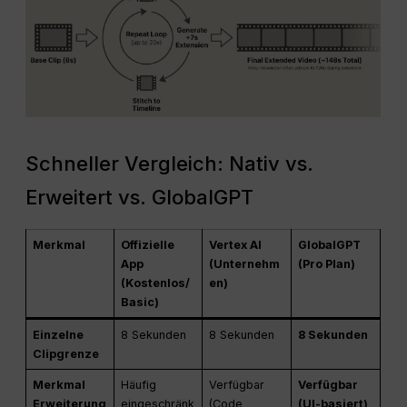
Schneller Vergleich: Nativ vs.
Erweitert vs. GlobalGPT
Merkmal
Offizielle
Vertex AI
GlobalGPT
App
(Unternehm
(Pro Plan)
(Kostenlos/
en)
Basic)
Einzelne
8 Sekunden
8 Sekunden
8 Sekunden
Clipgrenze
Merkmal
Häufig
Verfügbar
Verfügbar
Erweiterung
eingeschränk
(Code
(UI-basiert)