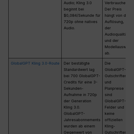
Audio; Kling 3.0
Verbraucher.
beginnt bei
Der Preis
$0,084/Sekunde für
hängt von der
720p ohne natives
Auflösung,
Audio.
der
Audioqualität
und der
Modellauswahl
ab.
GlobalGPT Kling 3.0-Route
Der bestätigte
Die
Standardwert lag
GlobalGPT-
bei 700 GlobalGPT-
Gutschriften
Credits für eine 3-
und
Sekunden-
Planpreise
Aufnahme in 720p
sind
der Generation
GlobalGPT-
Kling 3.0.
Felder und
GlobalGPT-
keine
Jahresabonnements
offiziellen
wurden ab einem
Kling-
Gegenwert von
Gutschriften