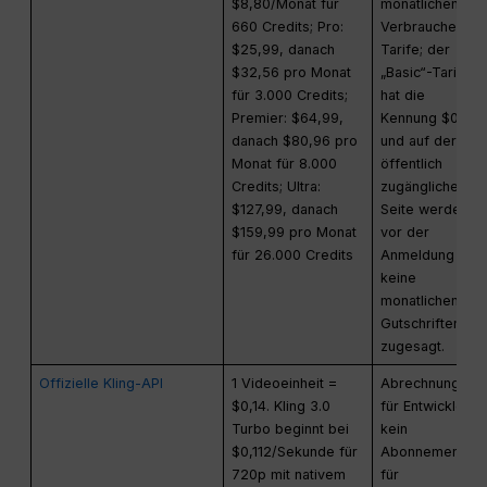
$8,80/Monat für
monatlichen
660 Credits; Pro:
Verbraucher-
$25,99, danach
Tarife; der
$32,56 pro Monat
„Basic“-Tarif
für 3.000 Credits;
hat die
Premier: $64,99,
Kennung $0,
danach $80,96 pro
und auf der
Monat für 8.000
öffentlich
Credits; Ultra:
zugänglichen
$127,99, danach
Seite werden
$159,99 pro Monat
vor der
für 26.000 Credits
Anmeldung
keine
monatlichen
Gutschriften
zugesagt.
Offizielle Kling-API
1 Videoeinheit =
Abrechnung
$0,14. Kling 3.0
für Entwickler,
Turbo beginnt bei
kein
$0,112/Sekunde für
Abonnement
720p mit nativem
für