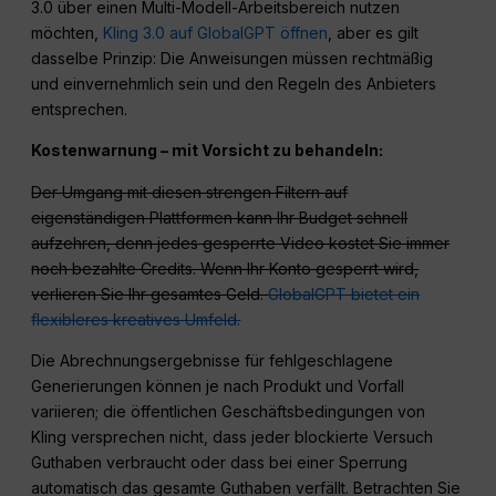
3.0 über einen Multi-Modell-Arbeitsbereich nutzen
möchten,
Kling 3.0 auf GlobalGPT öffnen
, aber es gilt
dasselbe Prinzip: Die Anweisungen müssen rechtmäßig
und einvernehmlich sein und den Regeln des Anbieters
entsprechen.
Kostenwarnung – mit Vorsicht zu behandeln:
Der Umgang mit diesen strengen Filtern auf
eigenständigen Plattformen kann Ihr Budget schnell
aufzehren, denn jedes gesperrte Video kostet Sie immer
noch bezahlte Credits. Wenn Ihr Konto gesperrt wird,
verlieren Sie Ihr gesamtes Geld.
GlobalGPT bietet ein
flexibleres kreatives Umfeld.
Die Abrechnungsergebnisse für fehlgeschlagene
Generierungen können je nach Produkt und Vorfall
variieren; die öffentlichen Geschäftsbedingungen von
Kling versprechen nicht, dass jeder blockierte Versuch
Guthaben verbraucht oder dass bei einer Sperrung
automatisch das gesamte Guthaben verfällt. Betrachten Sie