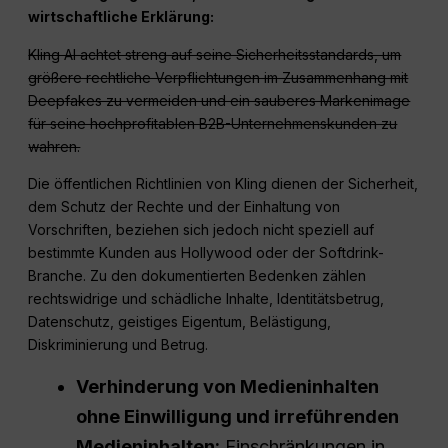
wirtschaftliche Erklärung:
Kling AI achtet streng auf seine Sicherheitsstandards, um
größere rechtliche Verpflichtungen im Zusammenhang mit
Deepfakes zu vermeiden und ein sauberes Markenimage
für seine hochprofitablen B2B-Unternehmenskunden zu
wahren.
Die öffentlichen Richtlinien von Kling dienen der Sicherheit,
dem Schutz der Rechte und der Einhaltung von
Vorschriften, beziehen sich jedoch nicht speziell auf
bestimmte Kunden aus Hollywood oder der Softdrink-
Branche. Zu den dokumentierten Bedenken zählen
rechtswidrige und schädliche Inhalte, Identitätsbetrug,
Datenschutz, geistiges Eigentum, Belästigung,
Diskriminierung und Betrug.
Verhinderung von Medieninhalten
ohne Einwilligung und irreführenden
Medieninhalten:
Einschränkungen in