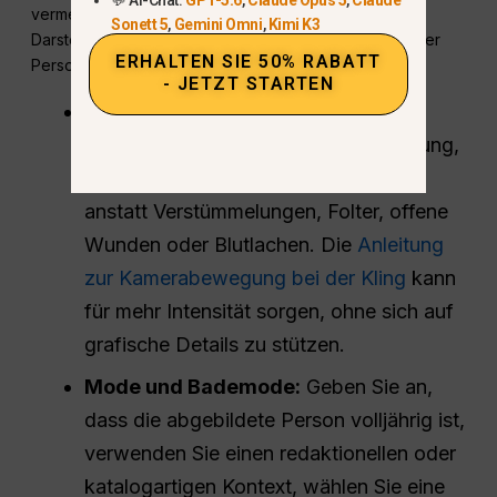
vermeide sexualisierte Bildkompositionen, explizite
Sonett 5
,
Gemini Omni
,
Kimi K3
Darstellungen von Verletzungen, den Missbrauch realer
ERHALTEN SIE 50% RABATT
Personen oder ausbeuterische Kontexte.
- JETZT STARTEN
Action und Horror:
Beschreiben Sie
Choreografie, Atmosphäre, Beleuchtung,
Reaktionen und angedeutete Gefahr,
anstatt Verstümmelungen, Folter, offene
Wunden oder Blutlachen. Die
Anleitung
zur Kamerabewegung bei der Kling
kann
für mehr Intensität sorgen, ohne sich auf
grafische Details zu stützen.
Mode und Bademode:
Geben Sie an,
dass die abgebildete Person volljährig ist,
verwenden Sie einen redaktionellen oder
katalogartigen Kontext, wählen Sie eine