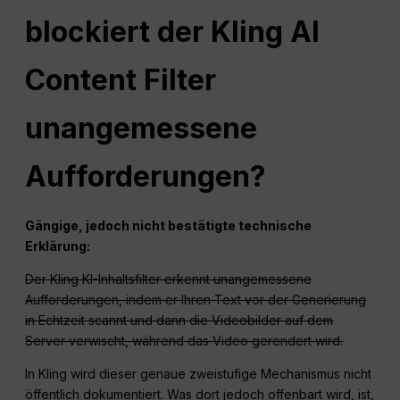
blockiert der Kling AI
Content Filter
unangemessene
Aufforderungen?
Gängige, jedoch nicht bestätigte technische
Erklärung:
Der Kling KI-Inhaltsfilter erkennt unangemessene
Aufforderungen, indem er Ihren Text vor der Generierung
in Echtzeit scannt und dann die Videobilder auf dem
Server verwischt, während das Video gerendert wird.
In Kling wird dieser genaue zweistufige Mechanismus nicht
öffentlich dokumentiert. Was dort jedoch offenbart wird, ist,