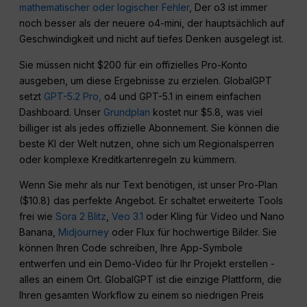
mathematischer oder logischer Fehler
, Der o3 ist immer
noch besser als der neuere o4-mini, der hauptsächlich auf
Geschwindigkeit und nicht auf tiefes Denken ausgelegt ist.
Sie müssen nicht $200 für ein offizielles Pro-Konto
ausgeben, um diese Ergebnisse zu erzielen. GlobalGPT
setzt
GPT-5.2 Pro,
o4 und GPT-5.1 in einem einfachen
Dashboard. Unser
Grundplan
kostet nur $5.8, was viel
billiger ist als jedes offizielle Abonnement. Sie können die
beste KI der Welt nutzen, ohne sich um Regionalsperren
oder komplexe Kreditkartenregeln zu kümmern.
Wenn Sie mehr als nur Text benötigen, ist unser Pro-Plan
($10.8) das perfekte Angebot. Er schaltet erweiterte Tools
frei wie
Sora 2 Blitz
,
Veo 3.1
oder Kling für Video und Nano
Banana,
Midjourney
oder Flux für hochwertige Bilder. Sie
können Ihren Code schreiben, Ihre App-Symbole
entwerfen und ein Demo-Video für Ihr Projekt erstellen -
alles an einem Ort. GlobalGPT ist die einzige Plattform, die
Ihren gesamten Workflow zu einem so niedrigen Preis