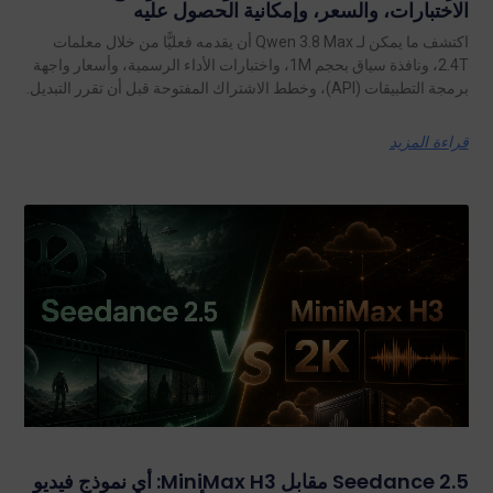
الاختبارات، والسعر، وإمكانية الحصول عليه
اكتشف ما يمكن لـ Qwen 3.8 Max أن يقدمه فعليًّا من خلال معلمات
2.4T، ونافذة سياق بحجم 1M، واختبارات الأداء الرسمية، وأسعار واجهة
برمجة التطبيقات (API)، وخطط الاشتراك المفتوحة قبل أن تقرر التبديل.
قراءة المزيد
Seedance 2.5 مقابل MiniMax H3: أي نموذج فيديو