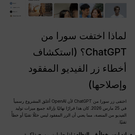
لماذا اختفت سورا من
ChatGPT؟ (استكشاف
أخطاء زر الفيديو المفقود
وإصلاحها)
اختفى زر سورا من ChatGPT لأن OpenAI أغلق المشروع رسمياً
في 25 مارس 2026. كان هذا قرارًا نهائيًا بإزالة جميع ميزات توليد
الفيديو من المنصة، مما يعني أن الزر المفقود ليس خللًا تقنيًا أو خطأً
تقنيًا.
إنه ليس خطأ في النظام:
إذا حاولت مسح ذاكرة