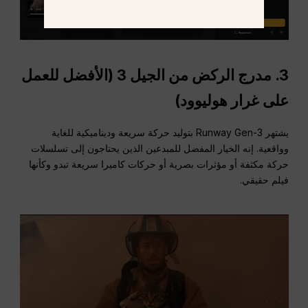
3.
مدرج الركض من الجيل 3 (الأفضل للعمل
على غرار هوليوود)
يشتهر Runway Gen-3 بتوليد حركة سريعة وديناميكية للغاية
وواقعية. إنه الخيار المفضل للمبدعين الذين يحتاجون إلى تسلسلات
حركة مكثفة أو مؤثرات بصرية أو حركات كاميرا سريعة تبدو وكأنها
فيلم حقيقي.