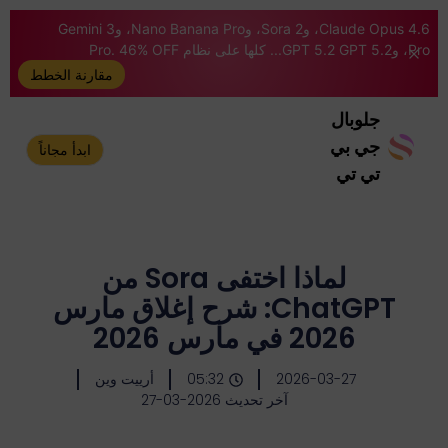
Claude Opus 4.6، وSora 2، وNano Banana Pro، وGemini 3
Pro، وGPT 5.2 GPT 5.2... كلها على نظام Pro. 46% OFF
مقارنة الخطط
جلوبال
جي بي
ابدأ مجاناً
تي تي
لماذا اختفى Sora من
ChatGPT: شرح إغلاق مارس
2026 في مارس 2026
2026-03-27
05:32
أرييت وين
آخر تحديث 2026-03-27