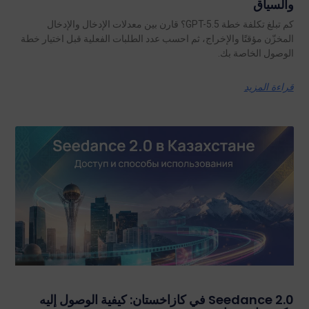
والسياق
كم تبلغ تكلفة خطة GPT-5.5؟ قارن بين معدلات الإدخال والإدخال
المخزّن مؤقتًا والإخراج، ثم احسب عدد الطلبات الفعلية قبل اختيار خطة
الوصول الخاصة بك.
قراءة المزيد
Seedance 2.0 في كازاخستان: كيفية الوصول إليه