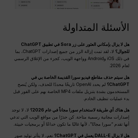
الأسئلة المتداولة
هل لا يزال بإمكاني العثور على زر Sora في تطبيق ChatGPT
للجوال؟
لا، لقد تمت إزالة الزر من جميع إصدارات ChatGPT، بما
في ذلك iOS وAndroid وواجهة الويب، كجزء من الإغلاق الرسمي
لعام 2026.
هل سيتم حذف مقاطع فيديو سورا القديمة الخاصة بي في
ChatGPT؟
لم يحدد OpenAI تاريخًا محددًا للحذف، ولكن يُنصح
المستخدمون بشدة بتنزيل ملفات MP4 الخاصة بهم على الفور قبل
بدء عمليات تنظيف الخادم.
هل هناك أي طريقة لاستخدام سورا مجاناً في عام 2026؟
لا، لا توجد
إصدارات مجانية رسمية متاحة. كن حذرًا من مواقع الويب التي تدعي
أنها تقدم “سورا مجانًا”، لأنها غالبًا ما تكون خداعًا أو برمجيات خبيثة.
هل لا يزال DALL-E يعمل في ChatGPT؟
نعم، لا يتأثر توليد صور