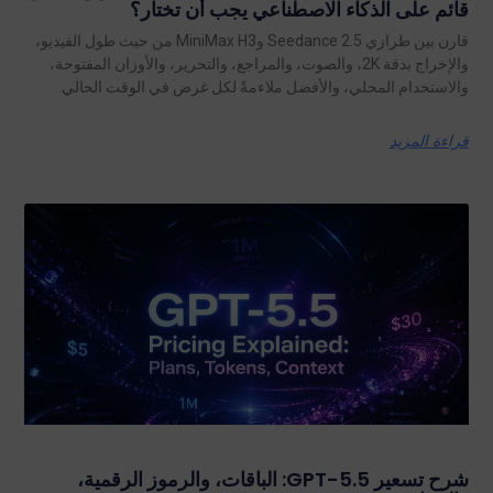
قائم على الذكاء الاصطناعي يجب أن تختار؟
قارن بين طرازي Seedance 2.5 وMiniMax H3 من حيث طول الفيديو،
والإخراج بدقة 2K، والصوت، والمراجع، والتحرير، والأوزان المفتوحة،
والاستخدام المحلي، والأفضل ملاءمةً لكل غرض في الوقت الحالي.
قراءة المزيد
شرح تسعير GPT-5.5: الباقات، والرموز الرقمية،