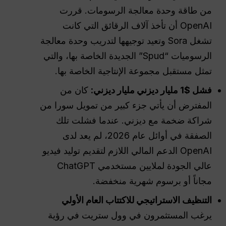
من طاقة وحدة معالجة الرسومات. قررت
OpenAI أن تأخذ آلاف الرقائق التي كانت
تشغل Sora وتعيد توجيهها لتدريب وحدة معالجة
الرسوميات “Spud” الجديدة الخاصة بها، والتي
تمثل مستقبل مجموعة الإنتاجية الخاصة بها.
فشل $1 مليار ديزني مليار ديزني:
كان من
المفترض أن يأتي جزء كبير من تمويل سورا من
شراكة ضخمة مع ديزني. عندما فشلت تلك
الصفقة في أوائل عام 2026، لم يعد لدى
OpenAI الدعم المالي اللازم لتقديم توليد فيديو
عالي الجودة لملايين مستخدمي ChatGPT
مجاناً أو برسوم شهرية منخفضة.
التنظيف الاستراتيجي للاكتتاب العام الأولي
يرغب المستثمرون في وول ستريت في رؤية