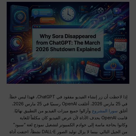
إذا لاحظت أن زر إنشاء الفيديو مفقود في ChatGPT، فهذا ليس خطأ.
في 25 مارس 2026، أغلقت OpenAI رسميًا في 25 مارس 2026،
أغلق
سورا
المشروع
وأزالوا جميع ميزات الفيديو من التطبيق نهائيًا.
قامت OpenAI بحذف الأداة لأن عرض الفيديو كان مكلفاً للغاية
وكانوا بحاجة ماسة إلى خوادم الكمبيوتر لتشغيل نموذج لغة “سبود”
من الجيل التالي. بينما لا يزال توليد الصور DALL-E نشطاً، اختفت أداة