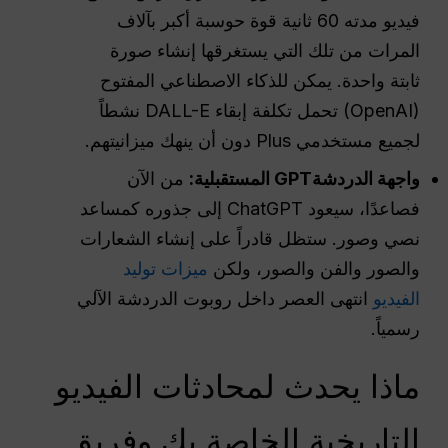
فيديو مدته 60 ثانية قوة حوسبة أكبر بآلاف
المرات من تلك التي يستغرقها إنشاء صورة
ثابتة واحدة. يمكن للذكاء الاصطناعي المفتوح
(OpenAI) تحمل تكلفة إبقاء DALL-E نشطاً
لجميع مستخدمي Plus دون أن ينهك ميزانيتهم.
واجهة الدردشةGPT المستقبلية:
من الآن
فصاعدًا، سيعود ChatGPT إلى جذوره كمساعد
نصي وصور. ستظل قادراً على إنشاء الشعارات
والصور والفن والصور، ولكن
ميزات توليد
الفيديو
انتهى العصر داخل روبوت الدردشة الآلي
رسمياً.
ماذا يحدث لمحادثات الفيديو
التاريخية الخاصة بك وفريق