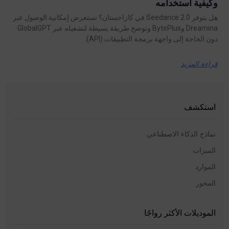
وكيفية استخدامه
هل يتوفر Seedance 2.0 في كازاخستان؟ نستعرض إمكانية الوصول عبر
Dreamina وBytePlus ونوضح طريقة بسيطة لتشغيله عبر GlobalGPT
دون الحاجة إلى واجهة برمجة التطبيقات (API).
قراءة المزيد
استكشف
نماذج الذكاء الاصطناعي
الميزات
الموارد
المحور
الموديلات الأكثر رواجًا