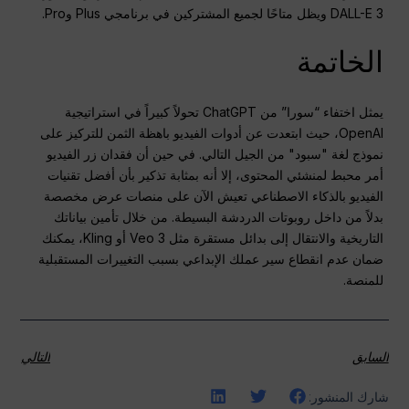
DALL-E 3 ويظل متاحًا لجميع المشتركين في برنامجي Plus وPro.
الخاتمة
يمثل اختفاء “سورا” من ChatGPT تحولاً كبيراً في استراتيجية
OpenAI، حيث ابتعدت عن أدوات الفيديو باهظة الثمن للتركيز على
نموذج لغة "سبود" من الجيل التالي. في حين أن فقدان زر الفيديو
أمر محبط لمنشئي المحتوى، إلا أنه بمثابة تذكير بأن أفضل تقنيات
الفيديو بالذكاء الاصطناعي تعيش الآن على منصات عرض مخصصة
بدلاً من داخل روبوتات الدردشة البسيطة. من خلال تأمين بياناتك
التاريخية والانتقال إلى بدائل مستقرة مثل Veo 3 أو Kling، يمكنك
ضمان عدم انقطاع سير عملك الإبداعي بسبب التغييرات المستقبلية
للمنصة.
السابق
التالي
شارك المنشور: