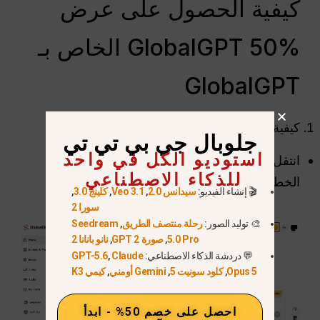
كيفية الحصول على عرض
GlobalGPT 50% الخاص بـ
GlobalGPT
كيفية المطالبة بصفقة خصم GlobalGPT 50%
جلوبال جي بي تي تي
استوديو الكل في واحد
انتقل إلى
جلوبال جي بي تي تي
صفحة الأسعار/
للذكاء الاصطناعي
الخطط
🎬 إنشاء الفيديو:
سيدانس 2.0
,
Veo 3.1
,
كلينج 3.0
,
سورا 2
🎨 توليد الصور:
رحلة منتصف الطريق
,
Seedream
5.0 Pro
,
صورة GPT 2
,
نانو بانانا 2
💬 دردشة الذكاء الاصطناعي:
Claude
,
GPT-5.6
Opus 5
,
كلود سونيت 5
,
Gemini أومني
,
كيمي K3
احصل على خصم 50% - ابدأ