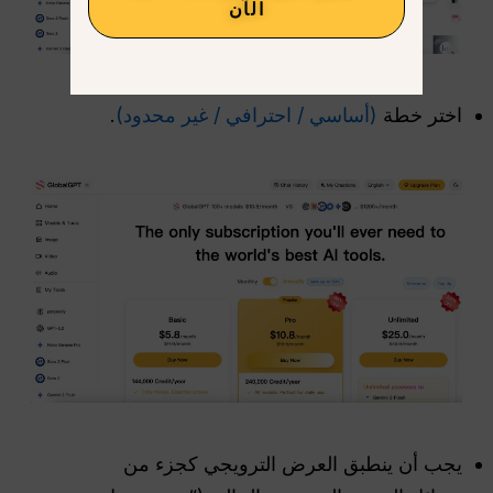
الآن
اختر خطة
(أساسي / احترافي / غير محدود)
.
يجب أن ينطبق العرض الترويجي كجزء من