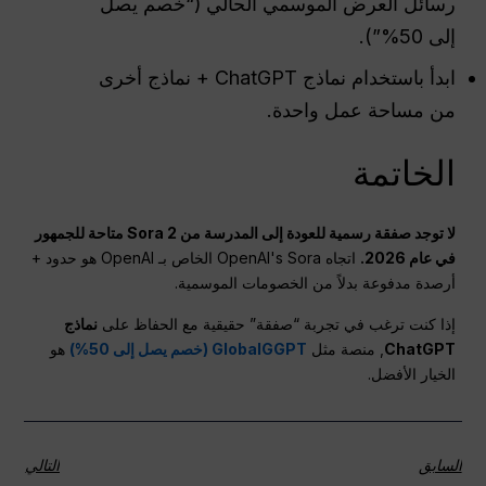
رسائل العرض الموسمي الحالي (“خصم يصل
إلى 50%”).
ابدأ باستخدام نماذج ChatGPT + نماذج أخرى
من مساحة عمل واحدة.
الخاتمة
لا توجد صفقة رسمية للعودة إلى المدرسة من Sora 2 متاحة للجمهور
في عام 2026.
اتجاه OpenAI's Sora الخاص بـ OpenAI هو حدود +
أرصدة مدفوعة بدلاً من الخصومات الموسمية.
إذا كنت ترغب في تجربة “صفقة” حقيقية مع الحفاظ على
نماذج
ChatGPT
, منصة مثل
GlobalGGPT (خصم يصل إلى 50%)
هو
الخيار الأفضل.
السابق
التالي