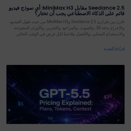
Seedance 2.5 مقابل MiniMax H3: أي نموذج فيديو
قائم على الذكاء الاصطناعي يجب أن تختار؟
قارن بين طرازي Seedance 2.5 وMiniMax H3 من حيث طول الفيديو،
والإخراج بدقة 2K، والصوت، والمراجع، والتحرير، والأوزان المفتوحة،
والاستخدام المحلي، والأفضل ملاءمةً لكل غرض في الوقت الحالي.
قراءة المزيد