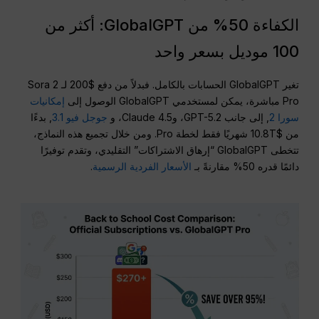
الكفاءة 50% من GlobalGPT: أكثر من
100 موديل بسعر واحد
تغير GlobalGPT الحسابات بالكامل. فبدلاً من دفع $200 لـ Sora 2
Pro مباشرة، يمكن لمستخدمي GlobalGPT الوصول إلى
إمكانيات
سورا 2
, إلى جانب GPT-5.2، وClaude 4.5، و
جوجل فيو 3.1
, بدءًا
من $10.8T شهريًا فقط لخطة Pro. ومن خلال تجميع هذه النماذج،
تتخطى GlobalGPT “إرهاق الاشتراكات” التقليدي، وتقدم توفيرًا
دائمًا قدره 50% مقارنةً بـ
الأسعار الفردية الرسمية
.