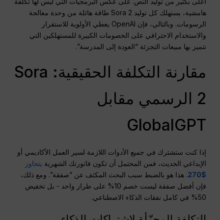
أعلى بكثير من توليد النص. على عكس البرمجيات التي ليس لها تكلفة
هامشية، يستهلك كل توليد Sora 2 طاقة هائلة من وحدة معالجة
الرسومات. وبالتالي، فإن OpenAI يعطي الأولوية للاستقرار
والاستخدام الاحترافي على الخصومات الكبيرة للمستهلكين التي
تتميز بها مبيعات التجزئة “العودة إلى المدرسة”.
مقارنة التكلفة الحقيقية: Sora
2 الرسمي مقابل
GlobalGPT
إذا كنت ستشترك في جميع الأدوات اللازمة لسير العمل الأكاديمي أو
الإبداعي الحديث، فمن المحتمل أن تكون فاتورتك الشهرية
يتجاوز
$270
. هذا هو بالضبط سبب البحث المكثف عن “صفقة”. ومع ذلك،
فإن أفضل صفقة ليست خصم 10% على طراز واحد - بل تخفيض
50% في كامل نفقات الذكاء الاصطناعي.
التكلفة المجزّأة لاشتراكات الذكاء