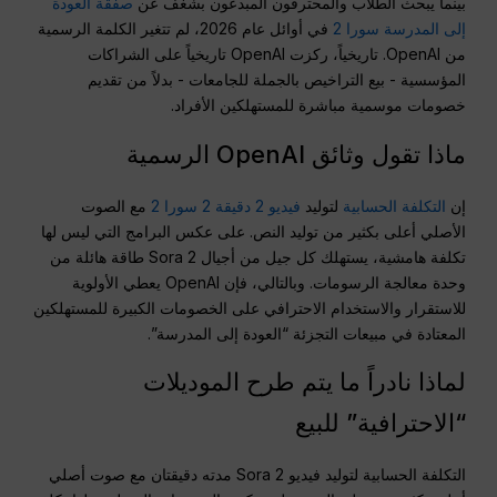
بينما يبحث الطلاب والمحترفون المبدعون بشغف عن
صفقة العودة
إلى المدرسة سورا 2
في أوائل عام 2026، لم تتغير الكلمة الرسمية
من OpenAI. تاريخياً، ركزت OpenAI تاريخياً على الشراكات
المؤسسية - بيع التراخيص بالجملة للجامعات - بدلاً من تقديم
خصومات موسمية مباشرة للمستهلكين الأفراد.
ماذا تقول وثائق OpenAI الرسمية
إن
التكلفة الحسابية
لتوليد
فيديو 2 دقيقة 2 سورا 2
مع الصوت
الأصلي أعلى بكثير من توليد النص. على عكس البرامج التي ليس لها
تكلفة هامشية، يستهلك كل جيل من أجيال Sora 2 طاقة هائلة من
وحدة معالجة الرسومات. وبالتالي، فإن OpenAI يعطي الأولوية
للاستقرار والاستخدام الاحترافي على الخصومات الكبيرة للمستهلكين
المعتادة في مبيعات التجزئة “العودة إلى المدرسة”.
لماذا نادراً ما يتم طرح الموديلات
“الاحترافية” للبيع
التكلفة الحسابية لتوليد فيديو Sora 2 مدته دقيقتان مع صوت أصلي