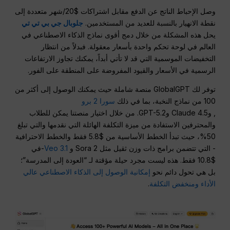
وصل الإحباط الناتج عن الدفع مقابل اشتراكات $20/شهر متعددة إلى
نقطة الانهيار بالنسبة للعديد من المستخدمين.
جلوبال جي بي تي تي
يحل هذه المشكلة من خلال دمج أقوى نماذج الذكاء الاصطناعي في
العالم في لوحة تحكم واحدة بأسعار معقولة. فبدلاً من انتظار
التخفيضات الموسمية التي قد لا تأتي أبداً، يمكنك تجاوز الارتفاعات
الرسمية في الأسعار والقيود المفروضة على المنطقة على الفور.
توفر لك GlobalGPT منصة شاملة حيث يمكنك الوصول إلى أكثر من
100 من نماذج النخبة، بما في ذلك
سورا 2 برو
, وClaude 4.5 وGPT-5.2. من خلال اختيار منصتنا يمكن للطلاب
والمحترفين الاستفادة من ميزة التكلفة الهائلة التي نقدمها والتي تبلغ
50%، حيث تبدأ الخطط الأساسية من $5.8 فقط والخطط الاحترافية
- التي تتضمن برامج ذات وزن ثقيل مثل Sora 2 و
Veo 3.1
-في
$10.8 فقط. هذه ليست مجرد حيلة مؤقتة لـ “العودة إلى المدرسة”؛
بل هي تحول دائم نحو
إمكانية الوصول إلى الذكاء الاصطناعي عالي
الأداء ومنخفض التكلفة
.