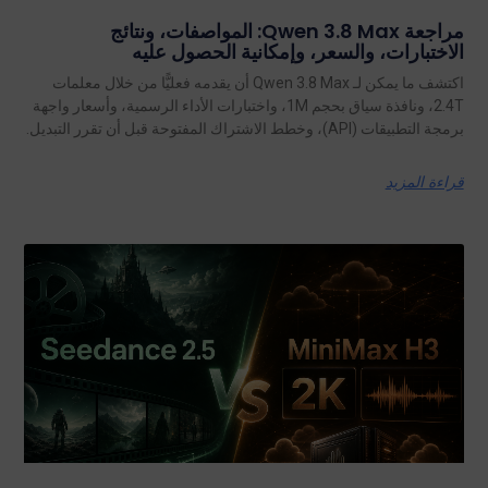
مراجعة Qwen 3.8 Max: المواصفات، ونتائج
الاختبارات، والسعر، وإمكانية الحصول عليه
اكتشف ما يمكن لـ Qwen 3.8 Max أن يقدمه فعليًّا من خلال معلمات
2.4T، ونافذة سياق بحجم 1M، واختبارات الأداء الرسمية، وأسعار واجهة
برمجة التطبيقات (API)، وخطط الاشتراك المفتوحة قبل أن تقرر التبديل.
قراءة المزيد