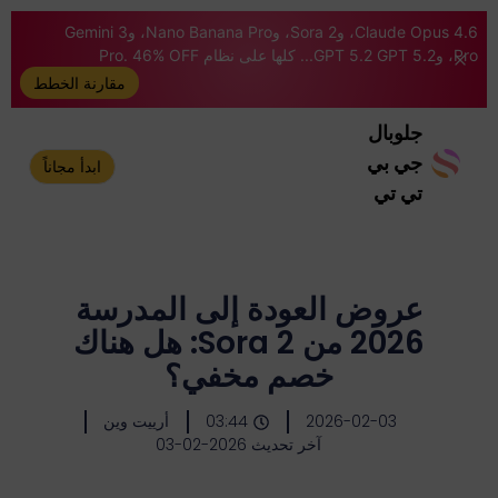
Claude Opus 4.6، وSora 2، وNano Banana Pro، وGemini 3
Pro، وGPT 5.2 GPT 5.2... كلها على نظام Pro. 46% OFF
مقارنة الخطط
جلوبال
جي بي
ابدأ مجاناً
تي تي
عروض العودة إلى المدرسة
2026 من Sora 2: هل هناك
خصم مخفي؟
2026-02-03
03:44
أرييت وين
آخر تحديث 2026-02-03