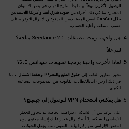
الوصول الأكثر رسوخاً
, بينما بدأ الطرح الدولي في بعض الأسواق
المختارة بما في ذلك أجزاء من
جنوب شرق آسيا وأمريكا اللاتينية من
خلال CapCut
لبعض المستخدمين المدفوعين. لا يزال التوفر يختلف
حسب المنطقة وأهلية الحساب.
هل واجهة برمجة تطبيقات Seedance 2.0 متاحة؟
ليس علناً.
لماذا تأخرت واجهة برمجة تطبيقات سيدانس 2.0؟
تشير التقارير العامة إلى
حقوق الطبع والنشر/
IP
وضغط الامتثال
, ، بما
في ذلك الإجراءات/الخطابات القانونية من المجموعات الصناعية
الكبرى.
هل يمكنني استخدام
VPN
للوصول إلى جيمينج؟
على الرغم من أن الشبكة الافتراضية الخاصة قد تتجاوز الحظر
الأساسي للشبكة، إلا أنه لا يزال يتعذر عليك إنشاء محتوى دون
التحقق الإلزامي من رقم الهاتف الصيني، مما يجعل الشبكات