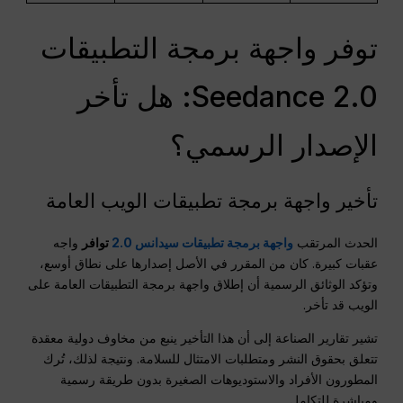
توفر واجهة برمجة التطبيقات
Seedance 2.0: هل تأخر
الإصدار الرسمي؟
تأخير واجهة برمجة تطبيقات الويب العامة
الحدث المرتقب
واجهة برمجة تطبيقات سيدانس 2.0
توافر
واجه
عقبات كبيرة. كان من المقرر في الأصل إصدارها على نطاق أوسع،
وتؤكد الوثائق الرسمية أن إطلاق واجهة برمجة التطبيقات العامة على
الويب قد تأخر.
تشير تقارير الصناعة إلى أن هذا التأخير ينبع من مخاوف دولية معقدة
تتعلق بحقوق النشر ومتطلبات الامتثال للسلامة. ونتيجة لذلك، تُرك
المطورون الأفراد والاستوديوهات الصغيرة بدون طريقة رسمية
ومباشرة للتكامل.