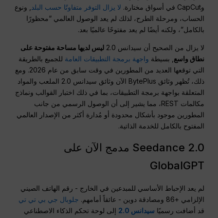
وCapCut في أسواق مختارة.
لا يزال التوفر متفاوتًا حسب البلد
, ونوع
الحساب، ومرحلة الطرح، لذلك لم يعد الوصول العالمي “محظورًا
بالكامل”، ولكنه أيضًا لم يعد مفتوحًا عالميًا بعد.
لا يزال من الصحيح أن سيدانس 2.0
ليس لديها مساحة مفتوحة على
نطاق واسع
, بسيطة
واجهة برمجة التطبيقات العامة
للجميع بالطريقة
التي توقعها العديد من المطورين في وقت سابق من عام 2026. ومع
ذلك، تُظهر وثائق BytePlus الآن وثائق سيدانس 2.0 الملعب والمواد
المتعلقة بواجهة برمجة التطبيقات، بما في ذلك اختبار القوالب ونماذج
مكالمات REST، مما يشير إلى أن الوصول الرسمي من جانب
المطورين موجود بأشكال محدودة أو مُدارة أكثر من الإصدار العالمي
المفتوح بالكامل للخدمة الذاتية.
Seedance 2.0 مدمج الآن على
GlobalGPT
لم يعد الإحباط الأساسي للمبدعين في الخارج - رقم الهاتف الصيني
الإلزامي +86 ومصادقة دوين - عائقاً أمامهم.
جلوبال جي بي تي تي
قد أضافت رسميًا
سيدانس 2.0
إلى لوحة تحكم الذكاء الاصطناعي