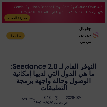
Claude Opus 4.6، وSora 2، وNano Banana Pro، وGemini 3
Pro، وGPT 5.2 GPT 5.2... كلها على نظام Pro. 46% OFF
مقارنة الخطط
جلوبال
جي بي
ابدأ مجاناً
تي تي
التوفر العام لـ Seedance 2.0:
ما هي الدول التي لديها إمكانية
الوصول وحالة واجهة برمجة
التطبيقات
2026-02-26
05:00
أرييت وين
آخر تحديث 2026-04-28