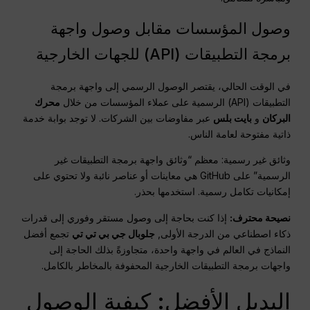
وصول المؤسسات مقابل وصول واجهة
برمجة التطبيقات (API) للجهات الخارجية
في الوقت الحالي، يقتصر الوصول الرسمي إلى واجهة برمجة
التطبيقات (API) الرسمية على عملاء المؤسسات من خلال
محرك
البركان
و
بايت بلس
عبر مفاوضات بين الشركات. لا توجد بوابة خدمة
ذاتية مفتوحة لعامة الناس.
وثائق غير رسمية: معظم “وثائق واجهة برمجة التطبيقات غير
الرسمية” على GitHub هي معاينات أو عناصر نائبة ولا تحتوي على
إمكانيات تكامل رسمية. استخدمها بحذر.
نصيحة محترف:
إذا كنت بحاجة إلى وصول مستقر وفوري إلى قدرات
ذكاء اصطناعي من الدرجة الأولى,
جلوبال جي بي تي تي
تجمع أفضل
النماذج في العالم في واجهة واحدة، متجاوزةً بذلك الحاجة إلى
واجهات برمجة التطبيقات الخارجية المحفوفة بالمخاطر بالكامل.
البديل الأفضل: كيفية الوصول