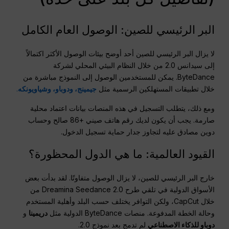
البر الرئيسي للصين: الوصول العام الكامل
لا يزال البر الرئيسي للصين أحد أوضح بيئات الوصول الأكثر اكتمالاً
إلى سيدانس 2.0 من خلال النظام البيئي المحلي لشركة
ByteDance. يمكن للمستخدمين الوصول إلى النموذج مباشرة من
خلال تطبيقات المستهلكين الرسمية مثل
جيمينج، ودوباو، وشياويونكه
.
ومع ذلك، يتطلب التسجيل في هذه المنصات بيانات اعتماد محلية
صارمة. يجب أن يكون لديك رقم هاتف صيني +86 صالح وحساب
دوين مصادق عليه لتجاوز جدار حماية تسجيل الدخول.
القيود العالمية: ما هي الدول المحظورة؟
خارج البر الرئيسي للصين، لا يزال الوصول متفاوتًا. لقد بدأت بعض
الأسواق الدولية في تلقي طرح Dreamina Seedance 2.0 من
خلال CapCut، ولكن التوافر يختلف حسب البلد وأهلية المستخدم
وحالة الخطة المدفوعة. منصات ByteDance الدولية مثل
دريمينا
و
دوباو للذكاء الاصطناعي
لم تدمج بعد نموذج 2.0.