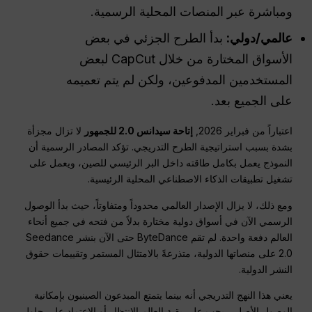
ومباشرة عبر المنصات المحلية الرسمية.
عالمي/دولي:
بدأ الطرح الجزئي في بعض
الأسواق المختارة من خلال CapCut لبعض
المستخدمين المدفوعين، ولكن لم يتم تعميمه
على الجميع بعد.
اعتباراً من فبراير 2026,
إتاحة سيدانس 2.0 للجمهور
لا تزال مجزأة
بشدة بسبب استراتيجية الطرح التدريجي. تؤكد المصادر الرسمية أن
النموذج يعمل بكامل طاقته داخل البر الرئيسي للصين، ويعمل على
تشغيل تطبيقات الذكاء الاصطناعي المحلية الرئيسية.
ومع ذلك، لا يزال الإصدار العالمي محدوداً ومتفاوتاً، حيث بدأ الوصول
الرسمي الآن في أسواق دولية مختارة بدلاً من فتحه في جميع أنحاء
العالم دفعة واحدة. لم تقم ByteDance حتى الآن بنشر Seedance
2.0 على منصاتها الدولية، متذرعةً بالامتثال المستمر وتقييمات حقوق
النشر الدولية.
يعني هذا النهج التدريجي أنه بينما يتمتع المبدعون الصينيون بإمكانية
الوصول الأصلي، يجب على بقية العالم الانتظار أو الاعتماد على حلول