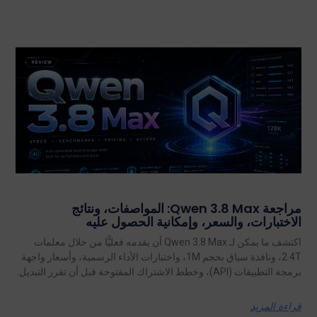
مراجعة Qwen 3.8 Max: المواصفات، ونتائج
الاختبارات، والسعر، وإمكانية الحصول عليه
اكتشف ما يمكن لـ Qwen 3.8 Max أن يقدمه فعليًّا من خلال معلمات
2.4T، ونافذة سياق بحجم 1M، واختبارات الأداء الرسمية، وأسعار واجهة
برمجة التطبيقات (API)، وخطط الاشتراك المفتوحة قبل أن تقرر التبديل.
قراءة المزيد