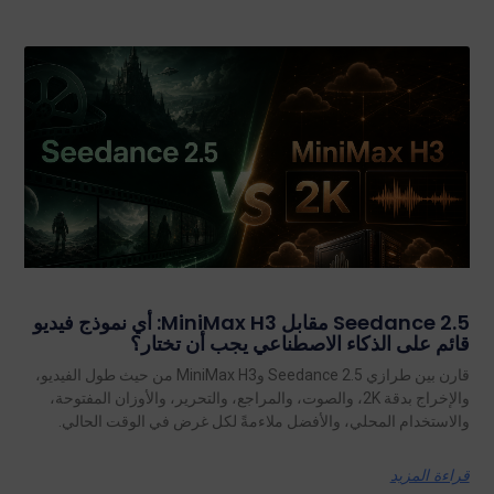
Seedance 2.5 مقابل MiniMax H3: أي نموذج فيديو
قائم على الذكاء الاصطناعي يجب أن تختار؟
قارن بين طرازي Seedance 2.5 وMiniMax H3 من حيث طول الفيديو،
والإخراج بدقة 2K، والصوت، والمراجع، والتحرير، والأوزان المفتوحة،
والاستخدام المحلي، والأفضل ملاءمةً لكل غرض في الوقت الحالي.
قراءة المزيد