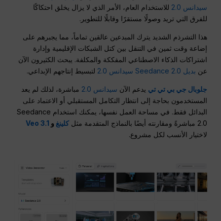
سيدانس 2.0
للاستخدام العام، الأمر الذي لا يزال يخلق احتكاكًا
للفرق التي تريد وصولًا مستقرًا وقابلًا للتطوير.
هذا التشرذم الشديد يترك المبدعين عالقين تماماً، مما يجبرهم على
إضاعة وقت ثمين في التنقل بين كتل الشبكات الإقليمية وإدارة
اشتراكات الذكاء الاصطناعي المفككة والمكلفة. يبحث الكثيرون الآن
عن
بديل Seedance 2.0 سيدانس 2.0
لتبسيط إنتاجهم الإبداعي.
جلوبال جي بي تي تي
يدعم الآن
سيدانس 2.0
مباشرة، لذلك لم يعد
المستخدمون بحاجة إلى انتظار التكامل المستقبلي أو الاعتماد على
البدائل فقط. في مساحة العمل نفسها، يمكنك استخدام Seedance
2.0 مباشرةً ومقارنته أيضًا بالنماذج المتقدمة مثل
كلينغ
و
Veo 3.1
لاختيار الأنسب لكل مشروع.