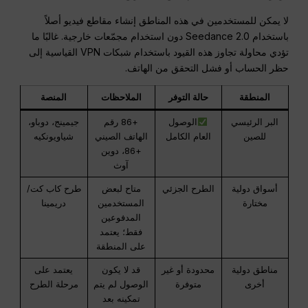
لا يمكن للمستخدمين في هذه المناطق إنشاء مقاطع فيديو أصلاً
باستخدام Seedance 2.0 دون استخدام مجمّعات خارجية. غالبًا ما
تؤدي محاولة تجاوز هذه القيود باستخدام شبكات VPN القياسية إلى
حظر الحساب أو فشل التحقق من الهاتف.
المنطقة
حالة التوفر
الملاحظات
المنصة
البر الرئيسي
الوصول
+86 رقم
جيمينج، دوباو،
للصين
العام الكامل
الهاتف الصيني
شياويونكيه
+86، دوين
آوث
أسواق دولية
الطرح الجزئي
متاح لبعض
طرح كاب كت/
مختارة
المستخدمين
دريمينا
المدفوعين
فقط؛ يعتمد
على المنطقة
مناطق دولية
محدودة أو غير
قد لا يكون
يعتمد على
أخرى
متوفرة
الوصول لم يتم
مرحلة الطرح
تمكينه بعد