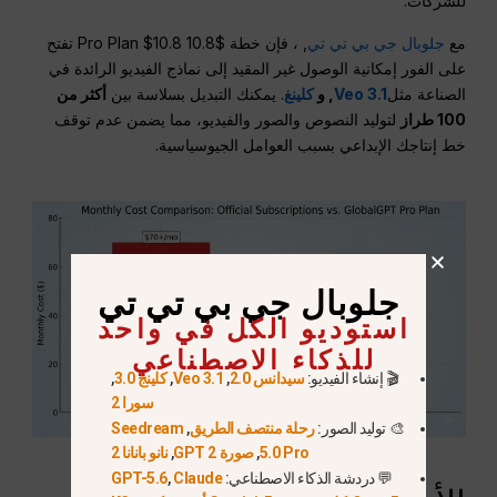
للشركات.
مع
جلوبال جي بي تي تي
, ، فإن خطة $10.8 Pro Plan $10.8 تفتح
على الفور إمكانية الوصول غير المقيد إلى نماذج الفيديو الرائدة في
الصناعة مثل
Veo 3.1
, و
كلينغ
. يمكنك التبديل بسلاسة بين
أكثر من
100 طراز
لتوليد النصوص والصور والفيديو، مما يضمن عدم توقف
خط إنتاجك الإبداعي بسبب العوامل الجيوسياسية.
جلوبال جي بي تي تي
استوديو الكل في واحد
للذكاء الاصطناعي
🎬 إنشاء الفيديو:
سيدانس 2.0
,
Veo 3.1
,
كلينج 3.0
,
سورا 2
🎨 توليد الصور:
رحلة منتصف الطريق
,
Seedream
5.0 Pro
,
صورة GPT 2
,
نانو بانانا 2
💬 دردشة الذكاء الاصطناعي:
Claude
,
GPT-5.6