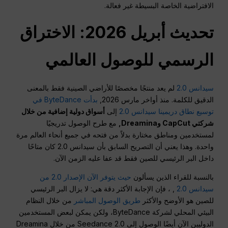
الافتراضية الخاصة البسيطة غير فعالة.
تحديث أبريل 2026: الاختراق
الرسمي للوصول العالمي
سيدانس 2.0
لم يعد منتجًا مخصصًا للأراضي الصينية فقط بالمعنى
الدقيق للكلمة. منذ أواخر مارس 2026,
بدأت ByteDance في
توسيع نطاق دريمينا سيدانس 2.0
إلى
أسواق دولية إضافية من خلال
شركتي CapCut وDreamina,
مع طرح الوصول تدريجيًا
لمستخدمين ومناطق مختارة بدلاً من فتحه في جميع أنحاء العالم مرة
واحدة. وهذا يعني أن التصريح السابق بأن سيدانس 2.0 كان متاحًا
داخل البر الرئيسي للصين فقط قد عفا عليه الزمن الآن.
بالنسبة للقراء الذين يسألون
حيث يتوفر الآن الإصدار 2.0 من
سيدانس 2.0
, ، فإن الإجابة الأكثر دقة هي: لا يزال البر الرئيسي
للصين هو الأوضح والأكثر
طريق الوصول المباشر
من خلال النظام
البيئي المحلي لشركة ByteDance، ولكن يمكن لبعض المستخدمين
الدوليين الآن أيضًا الوصول إلى Seedance 2.0 من خلال Dreamina