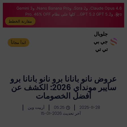
Claude Opus 4.6، وSora 2، وNano Banana Pro، وGemini 3
Pro، وGPT 5.2 GPT 5.2... كلها على نظام Pro. 46% OFF
مقارنة الخطط
جلوبال
جي بي
ابدأ مجاناً
تي تي
عروض نانو بانانا برو نانو بانانا برو
سايبر مونداي 2026: الكشف عن
أفضل الخصومات
2025-11-28
05:25
أرييت وين
آخر تحديث 2026-01-15