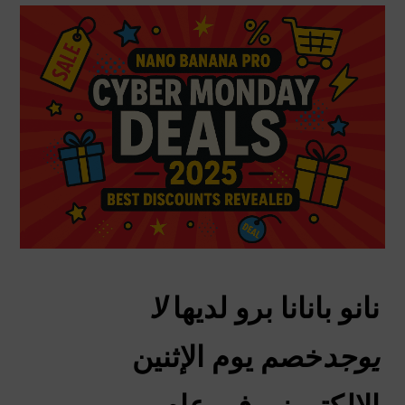
نانو بانانا برو لديها
لا
يوجد
خصم يوم الإثنين