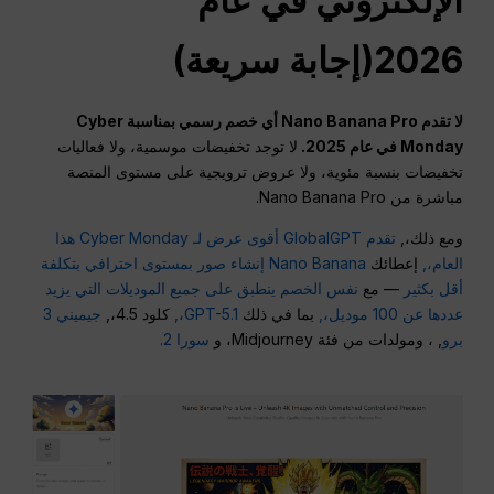
الإلكتروني في عام
2026(إجابة سريعة)
لا تقدم Nano Banana Pro أي خصم رسمي بمناسبة Cyber
Monday في عام 2025.
لا توجد تخفيضات موسمية، ولا فعاليات
تخفيضات بنسبة مئوية، ولا عروض ترويجية على مستوى المنصة
مباشرة من Nano Banana Pro.
ومع ذلك،,
تقدم GlobalGPT أقوى عرض لـ Cyber Monday هذا
العام،,
إعطائك
Nano Banana إنشاء صور بمستوى احترافي بتكلفة
أقل بكثير
— مع
نفس الخصم ينطبق على جميع الموديلات التي يزيد
عددها عن 100 موديل،,
بما في ذلك
GPT-5.1،,
كلود 4.5،,
جيميني 3
برو
, ، ومولدات من فئة Midjourney، و
سورا 2.