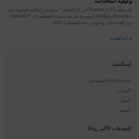
وكيفية استخدامه
هل يتوفر Seedance 2.0 في كازاخستان؟ نستعرض إمكانية الوصول عبر
Dreamina وBytePlus ونوضح طريقة بسيطة لتشغيله عبر GlobalGPT
دون الحاجة إلى واجهة برمجة التطبيقات (API).
قراءة المزيد
استكشف
نماذج الذكاء الاصطناعي
الميزات
الموارد
المحور
الموديلات الأكثر رواجًا