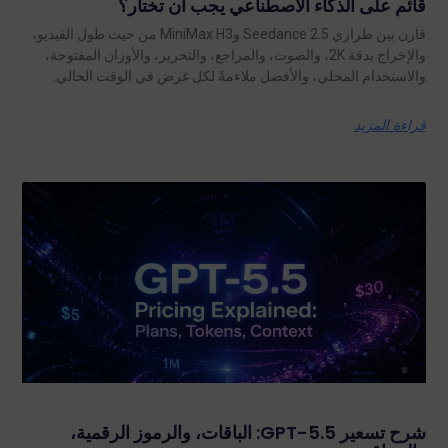
قائم على الذكاء الاصطناعي يجب أن تختار؟
قارن بين طرازي Seedance 2.5 وMiniMax H3 من حيث طول الفيديو،
والإخراج بدقة 2K، والصوت، والمراجع، والتحرير، والأوزان المفتوحة،
والاستخدام المحلي، والأفضل ملاءمةً لكل غرض في الوقت الحالي.
قراءة المزيد
شرح تسعير GPT-5.5: الباقات، والرموز الرقمية،