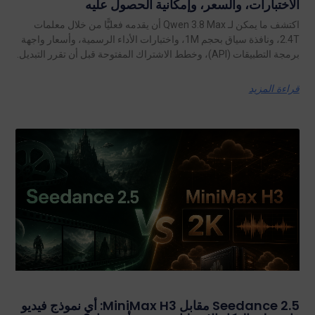
الاختبارات، والسعر، وإمكانية الحصول عليه
اكتشف ما يمكن لـ Qwen 3.8 Max أن يقدمه فعليًّا من خلال معلمات
2.4T، ونافذة سياق بحجم 1M، واختبارات الأداء الرسمية، وأسعار واجهة
برمجة التطبيقات (API)، وخطط الاشتراك المفتوحة قبل أن تقرر التبديل.
قراءة المزيد
Seedance 2.5 مقابل MiniMax H3: أي نموذج فيديو