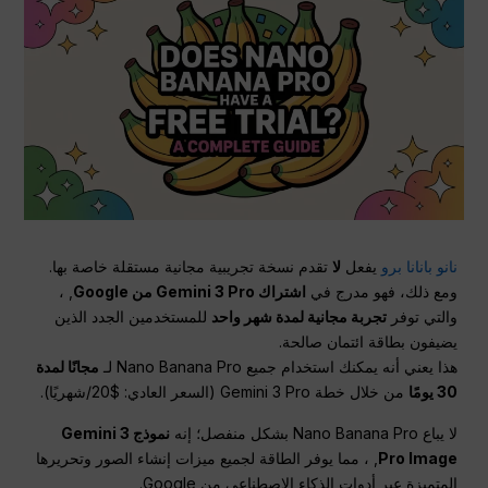
نانو بانانا برو
يفعل
لا
تقدم نسخة تجريبية مجانية مستقلة خاصة بها.
ومع ذلك، فهو مدرج في
اشتراك Gemini 3 Pro من Google
, ،
والتي توفر
تجربة مجانية لمدة شهر واحد
للمستخدمين الجدد الذين
يضيفون بطاقة ائتمان صالحة.
هذا يعني أنه يمكنك استخدام جميع Nano Banana Pro لـ
مجانًا لمدة
30 يومًا
من خلال خطة Gemini 3 Pro (السعر العادي: $20/شهريًا).
لا يباع Nano Banana Pro بشكل منفصل؛ إنه
نموذج Gemini 3
Pro Image
, ، مما يوفر الطاقة لجميع ميزات إنشاء الصور وتحريرها
المتميزة عبر أدوات الذكاء الاصطناعي من Google.