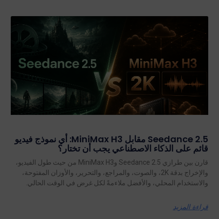
Seedance 2.5 مقابل MiniMax H3: أي نموذج فيديو
قائم على الذكاء الاصطناعي يجب أن تختار؟
قارن بين طرازي Seedance 2.5 وMiniMax H3 من حيث طول الفيديو،
والإخراج بدقة 2K، والصوت، والمراجع، والتحرير، والأوزان المفتوحة،
والاستخدام المحلي، والأفضل ملاءمةً لكل غرض في الوقت الحالي.
قراءة المزيد