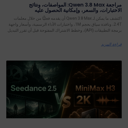
مراجعة Qwen 3.8 Max: المواصفات، ونتائج
الاختبارات، والسعر، وإمكانية الحصول عليه
اكتشف ما يمكن لـ Qwen 3.8 Max أن يقدمه فعليًّا من خلال معلمات
2.4T، ونافذة سياق بحجم 1M، واختبارات الأداء الرسمية، وأسعار واجهة
برمجة التطبيقات (API)، وخطط الاشتراك المفتوحة قبل أن تقرر التبديل.
قراءة المزيد