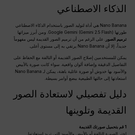
الذكاء الاصطناعي
Nano Banana هي أداة لتوليد الصور باستخدام الذكاء الاصطناعي
طورتها Google Gemini (Gemini 2.5 Flash). ومن أبرز ميزاتها
ترميم الصور
. على الرغم من أن ترميم الصور القديمة ليس مفهوماً
جديداً، إلا أن Nano Banana يرتقي به إلى مستوى أعلى.
يمكن للمستخدمين إصلاح الصور القديمة أو التالفة مع الحفاظ على
التفاصيل الدقيقة وإضافة ألوان واقعية. سواء كانت صورة بالأبيض
والأسود بها خدوش أو صورة عائلية باهتة، يمكن لـ Nano Banana
استعادتها إلى حالتها الطبيعية ببضع أوامر بسيطة.
دليل تفصيلي لاستعادة الصور
القديمة وتلوينها
1 قم بتحميل صورتك القديمة
اختر الصورة التالفة أو بالأبيض والأسود التي تريد استعادتها.