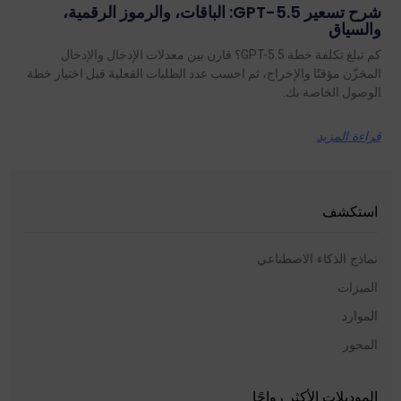
شرح تسعير GPT-5.5: الباقات، والرموز الرقمية،
والسياق
كم تبلغ تكلفة خطة GPT-5.5؟ قارن بين معدلات الإدخال والإدخال
المخزّن مؤقتًا والإخراج، ثم احسب عدد الطلبات الفعلية قبل اختيار خطة
الوصول الخاصة بك.
قراءة المزيد
استكشف
نماذج الذكاء الاصطناعي
الميزات
الموارد
المحور
الموديلات الأكثر رواجًا