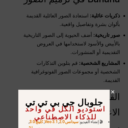
ذكريات عائلية:
استعادة الصور العائلية القديمة
بألوان بشرة وتفاصيل واقعية.
صور تاريخية:
أضف الحيوية إلى الصور التاريخية
بالأبيض والأسود لاستخدامها في العروض
التقديمية أو المنشورات.
المشاريع الشخصية:
قم بتلوين التذكارات
الشخصية أو مجموعات الصور الفوتوغرافية
القديمة.
القيود التي يجب أخذها في
جلوبال جي بي تي تي
استوديو الكل في واحد
الاعتبار
للذكاء الاصطناعي
🎬 إنشاء الفيديو:
سيدانس 2.0
,
Veo 3.1
,
كلينج 3.0
,
سورا 2