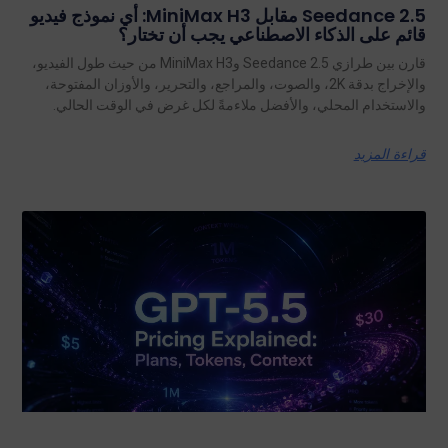
Seedance 2.5 مقابل MiniMax H3: أي نموذج فيديو
قائم على الذكاء الاصطناعي يجب أن تختار؟
قارن بين طرازي Seedance 2.5 وMiniMax H3 من حيث طول الفيديو،
والإخراج بدقة 2K، والصوت، والمراجع، والتحرير، والأوزان المفتوحة،
والاستخدام المحلي، والأفضل ملاءمةً لكل غرض في الوقت الحالي.
قراءة المزيد