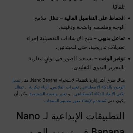
تلقائيًا.
الحفاظ على التفاصيل العالية
– تظل ملامح
الوجه وملمسه واضحة ودقيقة.
تفاعل بديهي
– تتيح الإرشادات التفصيلية إجراء
تعديلات تدريجية، حتى للمبتدئين.
توفير الوقت
– يستعيد الصور في ثوانٍ مقارنة
بالتحرير اليدوي التقليدي.
هناك طرق أكثر إثارة للاهتمام لاستخدام Nano Banana، مثل
تبديل
الوجوه بالذكاء الاصطناعي
,
تغييرات الملابس
,
أزياء تنكرية
，
تمثال
ثلاثي الأبعاد للذكاء الاصطناعي
，و
تغيير وضعية الشخصية
.يمكن أن
يكون حتى
تُستخدم لإنشاء صور تصميم المنتجات
.
التطبيقات الإبداعية لـ Nano
Banana في ترميم الصور