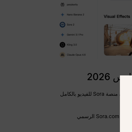
 2026
لا يمكنك الوصول إلى Sora الآن. في 24 مارس 2026، أعلنت OpenAI رسميًا في 24 مارس 2026، أن منصة Sora للفيديو بالكامل
تمت إزالة تطبيق iOS المستقل من متجر App Store، ولم يعد موقع Sora.com الرسمي