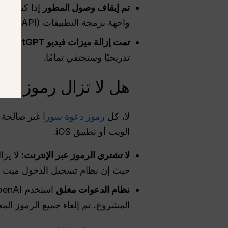
تم إيقاف وصول المطور
إذا كنت تس
واجهة برمجة التطبيقات (API) لإيقاف طلبات الحوسبة الضخمة للخادم.
تمت إزالة ميزات فيديو ChatGPT:
إ
تدريجيًا وستختفي تمامًا.
هل لا تزال رموز دعوة Sora صالحة للويب و
لا، كل
رموز دعوة سورا
غير صالحة تم
الويب أو تطبيق iOS.
لا تشتري الرموز عبر الإنترنت:
حيث إن نظام تسجيل الدخول ميت رس
نظام الدعوات مغلق
المشروع، تم إلغاء جميع الرموز الم