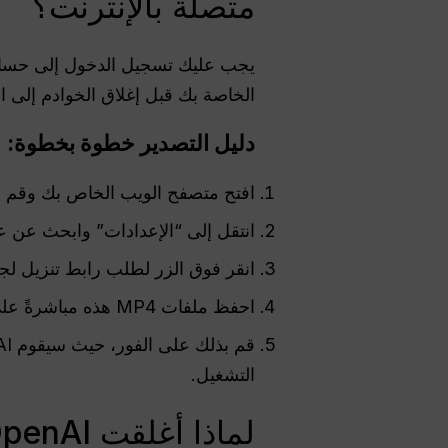
متصلة بالإنترنت؟
الخاصة بك قبل إغلاق الخوادم إلى الأ
دليل التصدير خطوة بخطوة:
افتح متصفح الويب الخاص بك وقم بتسجيل الدخ
انتقل إلى “الإعدادات” وابحث عن عل
انقر فوق الزر لطلب رابط تنزيل لجمي
احفظ ملفات MP4 هذه مباشرةً على محرك الأقراص الثابتة في حاسوبك المحلي أو على خدمة تخزين سحابية آمنة.
التشغيل.
لماذا أغلقت OpenAI منصة سورا بهذه السرعة؟