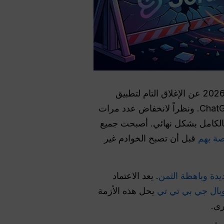
بعد الآن. في 24 مارس 2026، أعلنت OpenAI رسمياً في 24 مارس 2026 عن الإغلاق التام لتطبيق
Sora iOS، وواجهة برمجة التطبيقات للمطورين، وموقع Sora.com الإلكتروني، وميزات فيديو ChatGPT. ونظراً لانخفاض عدد مرات
تم إغلاق منصة إنشاء الفيديو بالكامل بشكل نهائي. أصبحت جميع
اصة بهم
قبل أن تصبح الخوادم غير
يدة وباهظة الثمن
. يعد الاعتماد
بال جي بي تي تي
يحل هذه الأزمة
ى.