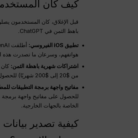
كيف كان المستخدمو
قبل الإغلاق، كان المستخدمون يصلون إلى Sora بشكل أساسي من خلال تطبيق مخصص 
باهظ الثمن في ChatGPT.
تطبيق iOS الفيروسي:
هواتفهم، وسرعان ما تصدرت هذه الم
اشتراكات شهرية باهظة الثمن:
كان على
من $20 إلى $200 شهريًا) للحصول على أرصدة كافية لإنشاء مقاطع عالية الجودة.
مفاتيح واجهة برمجة التطبيقات للمط
الخاصة بالجهات الخارجية.
كيفية تصدير بيانات