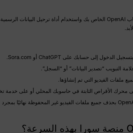
يجب عليك تسجيل الدخول إلى حساب OpenAI الخاص بك واستخدام أداة ترحيل البي
بد.
ول إلى حسابك على ChatGPT أو Sora.com.
امة التبويب “تصدير البيانات” أو “السجل”.
ع ملفات الفيديو التي تم إنشاؤها.
قم بذلك على الفور، حيث سيقوم OpenAI بحذف جميع ملفات الفيديو غير المحفوظة نه