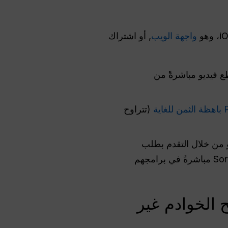
واجهة الويب
, أو اشتراك
ين بإنشاء مقاطع فيديو مباشرةً من
(تتراوح
 من خلال التقدم بطلب
للحصول على مفاتيح واجهة برمجة التطبيقات السرية، مما سمح لهم بدمج توليد الفيديو الخاص بـ Sora مباشرةً في برامجهم
 الخوادم غير