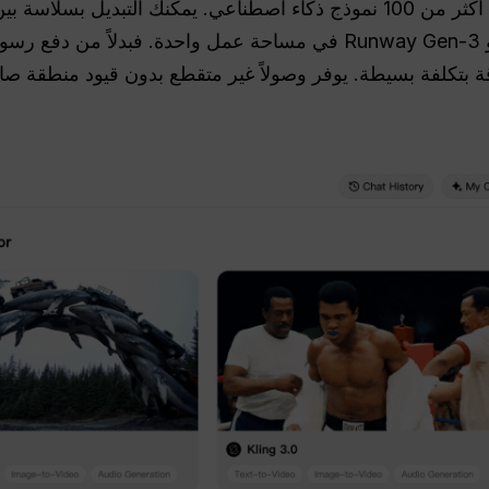
, و Runway Gen-3 في مساحة عمل واحدة. فبدلاً من د
 عالي الدقة بتكلفة بسيطة. يوفر وصولاً غير متقطع بدون قيود منط